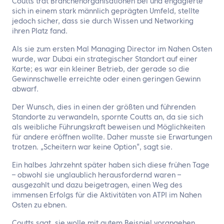
Coutts trat Branchenorganisationen bei und engagierte
sich in einem stark männlich geprägten Umfeld, stellte
jedoch sicher, dass sie durch Wissen und Networking
ihren Platz fand.
Als sie zum ersten Mal Managing Director im Nahen Osten
wurde, war Dubai ein strategischer Standort auf einer
Karte; es war ein kleiner Betrieb, der gerade so die
Gewinnschwelle erreichte oder einen geringen Gewinn
abwarf.
Der Wunsch, dies in einen der größten und führenden
Standorte zu verwandeln, spornte Coutts an, da sie sich
als weibliche Führungskraft beweisen und Möglichkeiten
für andere eröffnen wollte. Daher musste sie Erwartungen
trotzen. „Scheitern war keine Option“, sagt sie.
Ein halbes Jahrzehnt später haben sich diese frühen Tage
– obwohl sie unglaublich herausfordernd waren –
ausgezahlt und dazu beigetragen, einen Weg des
immensen Erfolgs für die Aktivitäten von ATPI im Nahen
Osten zu ebnen.
Coutts sagt, sie wolle mit gutem Beispiel vorangehen.