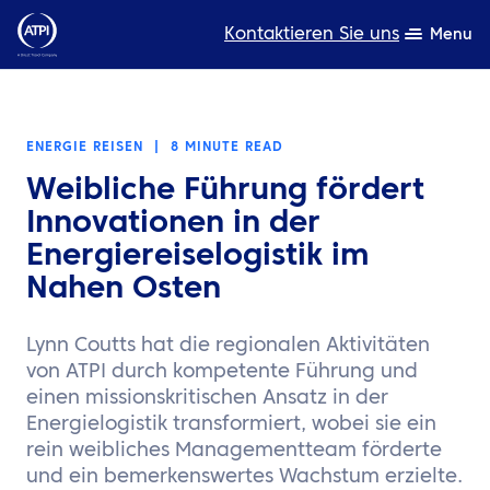
Kontaktieren Sie uns
Menu
Fachwissen
ENERGIE REISEN
|
8 MINUTE READ
Produkte
Weibliche Führung fördert
Ressourcen
Innovationen in der
Energiereiselogistik im
Über uns
Nahen Osten
Nachhaltigkeit
Lynn Coutts hat die regionalen Aktivitäten
TravelHub Login
von ATPI durch kompetente Führung und
einen missionskritischen Ansatz in der
Suche
Energielogistik transformiert, wobei sie ein
rein weibliches Managementteam förderte
und ein bemerkenswertes Wachstum erzielte.