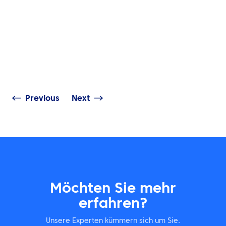
EINBLICKE
Reise zum Erfolg:
EINBLICKE
Förderung des
Wohlbefindens bei
Die Herausfor
Geschäftsreisen in Afrika
beim Reisen in 
Previous
Next
Möchten Sie mehr
erfahren?
Unsere Experten kümmern sich um Sie.