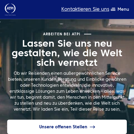
Kontaktieren Sie uns
Menu
Fachwissen
ARBEITEN BEI ATPI
Lassen Sie uns neu
Produkte
gestalten, wie die Welt
Ressourcen
sich vernetzt
Über uns
Ob wir Reisenden einen außergewöhnlichen Service
bieten, unseren Kunden Beratung und Einblicke gewähren
oder Technologien entwickeln, die innovative,
Nachhaltigkeit
erstklassige Lösungen zum Leben erwecken – alles, was
wir tun, beginnt damit, den Menschen in den Mittelpunkt
TravelHub Login
zu stellen und neu zu überdenken, wie die Welt sich
vernetzt. Wir laden Sie ein, Teil dieser Reise zu sein.
Suche
Unsere offenen Stellen