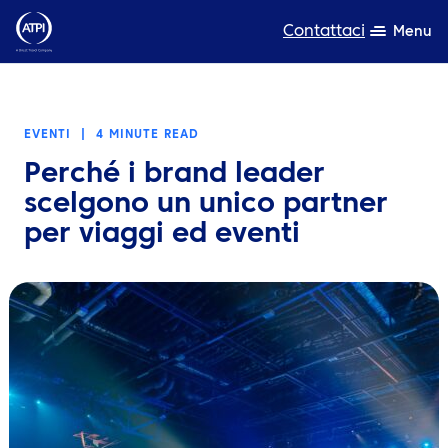
Contattaci
Menu
Competenza
EVENTI
|
4 MINUTE READ
Prodotti
Perché i brand leader
Risorse
scelgono un unico partner
per viaggi ed eventi
Chi siamo
Sostenibilità
TravelHub Login
Cerca