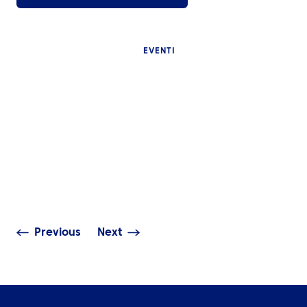
EVENTI
APPROFONDIMENT
Perché i grandi
APPROFONDIMENTI
sportivi interna
Cos’è l’event travel
sono difficili d
management e perché gli
cosa dovrebbe 
eventi aziendali globali ne
una buona logis
hanno bisogno?
viaggio
Previous
Next