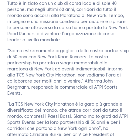
IT
Tutto è iniziato con un club di corsa locale di sole 40
persone, ma negli ultimi 60 anni, corridori da tutto il
mondo sono accorsi alla Maratona di New York. Tempo,
Contattaci
impegno e una missione condivisa per aiutare e ispirare
le persone attraverso la corsa hanno portato la New York
Road Runners a diventare l’organizzazione di corsa
leader a livello mondiale.
“Siamo estremamente orgogliosi della nostra partnership
di 50 anni con New York Road Runners. La nostra
partnership ha portato a viaggi memorabili alla
maratona di New York ed eventi indimenticabili intorno
alla TCS New York City Marathon, non vediamo l’ora di
collaborare per molti anni a venire.” Afferma John
Bergmann, responsabile commerciale di ATPI Sports
Events.
“La TCS New York City Marathon è la gara più grande e
diversificata del mondo, che attrae corridori da tutto il
mondo, compresi i Paesi Bassi. Siamo molto grati ad ATPI
Sports Events per la loro partnership di 50 anni e per i
corridori che portano a New York ogni anno”, ha
affermato Christine Burke, Senior Vice President of