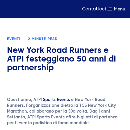
Contattaci
Menu
Competenza
EVENTI
|
2 MINUTE READ
Prodotti
New York Road Runners e
Risorse
ATPI festeggiano 50 anni di
partnership
Chi siamo
Sostenibilità
TravelHub Login
Quest’anno, ATPI
Sports
Events
e New York Road
Runners, l’organizzazione dietro la TCS New York City
Cerca
Marathon, collaborano per la 50a volta. Dagli anni
Settanta, ATPI Sports Events offre biglietti di partenza
per l’evento podistico di fama mondiale.