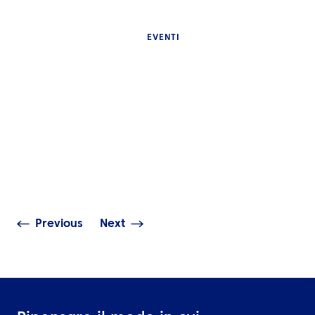
EVENTI
APPROFONDIMENT
Perché i grandi
APPROFONDIMENTI
sportivi interna
Cos’è l’event travel
sono difficili d
management e perché gli
cosa dovrebbe 
eventi aziendali globali ne
una buona logis
hanno bisogno?
viaggio
Previous
Next