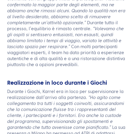
confermato la maggior parte degli elementi, ma ne
abbiamo anche rimossi alcuni. Quando la qualità non era
al livello desiderato, abbiamo scelto di rimuovere
completamente un’attività opzionale.”
Durante tutto il
processo, l’equilibrio è rimasto centrale.
“Volevamo che
gli ospiti si sentissero entusiasti, non esausti, quindi
abbiamo limitato i tempi di viaggio, variato le attività e
lasciato spazio per respirare.”
Con molti partecipanti
viaggiatori esperti, il team ha dato priorità a esperienze
autentiche e di alta qualità e a una ristorazione distintiva
piuttosto che a opzioni prevedibili.
Realizzazione in loco durante i Giochi
Durante i Giochi, Karrel era in loco per supervisionare la
realizzazione dall’arrivo alla partenza.
“Ho agito come
collegamento tra tutti i soggetti coinvolti, assicurandomi
che la comunicazione fluisse tra i rappresentanti del
cliente, i partecipanti e i fornitori. Ero anche la custode
del programma, supervisionando gli spostamenti e
garantendo che tutto avvenisse come pianificato.”
La sua
presenza a Milano ha permesso ad ATPI di adattarsi