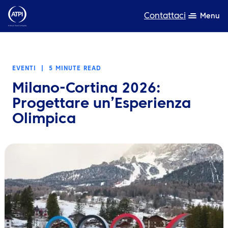
Contattaci
Menu
Competenza
EVENTI
|
5 MINUTE READ
Prodotti
Milano-Cortina 2026:
Risorse
Progettare un’Esperienza
Olimpica
Chi siamo
Sostenibilità
TravelHub Login
Cerca