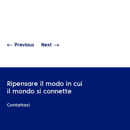
sportivi interna
Cos’è l’event travel
sono difficili d
management e perché gli
cosa dovrebbe 
eventi aziendali globali ne
una buona logis
hanno bisogno?
viaggio
Previous
Next
Ripensare il modo in cui
il mondo si connette
Contattaci