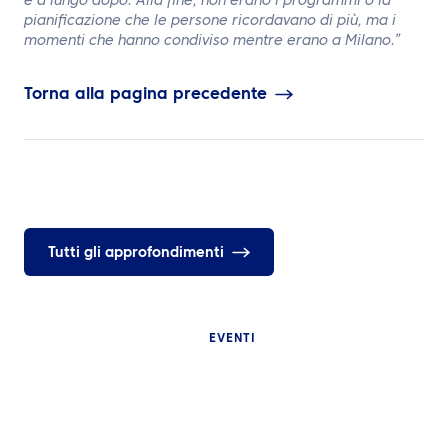
e a lungo dopo. Alla fine, non erano i programmi o la
pianificazione che le persone ricordavano di più, ma i
momenti che hanno condiviso mentre erano a Milano.”
Torna alla pagina precedente
Tutti gli approfondimenti
EVENTI
APPROFONDIMENT
Perché i grandi
APPROFONDIMENTI