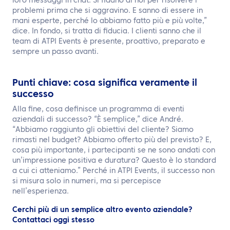
loro messaggi in chat. Si fidano di noi per risolvere i
problemi prima che si aggravino. E sanno di essere in
mani esperte, perché lo abbiamo fatto più e più volte,”
dice. In fondo, si tratta di fiducia. I clienti sanno che il
team di ATPI Events è presente, proattivo, preparato e
sempre un passo avanti.
Punti chiave: cosa significa veramente il
successo
Alla fine, cosa definisce un programma di eventi
aziendali di successo? “È semplice,” dice André.
“Abbiamo raggiunto gli obiettivi del cliente? Siamo
rimasti nel budget? Abbiamo offerto più del previsto? E,
cosa più importante, i partecipanti se ne sono andati con
un’impressione positiva e duratura? Questo è lo standard
a cui ci atteniamo.” Perché in ATPI Events, il successo non
si misura solo in numeri, ma si percepisce
nell’esperienza.
Cerchi più di un semplice altro evento aziendale?
Contattaci oggi stesso