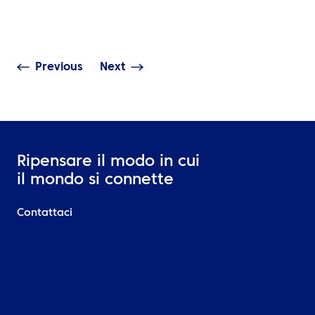
eventi aziendali globali ne
una buona logis
hanno bisogno?
viaggio
Previous
Next
Ripensare il modo in cui
il mondo si connette
Contattaci