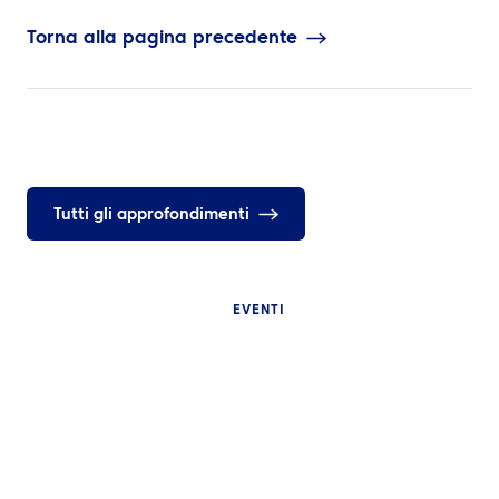
Torna alla pagina precedente
Tutti gli approfondimenti
EVENTI
APPROFONDIMENT
Perché i grandi
APPROFONDIMENTI
sportivi interna
Cos’è l’event travel
sono difficili d
management e perché gli
cosa dovrebbe 