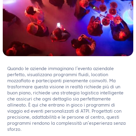
IT
Contattaci
Quando le aziende immaginano l’evento aziendale
perfetto, visualizzano programmi fluidi, location
mozzafiato e partecipanti pienamente coinvolti. Ma
trasformare questa visione in realtà richiede più di un
buon piano, richiede una strategia logistica intelligente
che assicuri che ogni dettaglio sia perfettamente
allineato. È qui che entrano in gioco i programmi di
viaggio ed eventi personalizzati di ATPI. Progettati con
precisione, adattabilità e le persone al centro, questi
programmi rendono la complessità un’esperienza senza
sforzo.