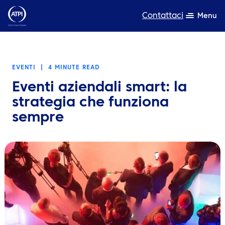
Contattaci
Menu
Competenza
EVENTI
|
4 MINUTE READ
Prodotti
Eventi aziendali smart: la
Risorse
strategia che funziona
sempre
Chi siamo
Sostenibilità
TravelHub Login
Cerca