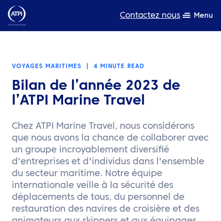
Contactez nous
Menu
L’expertise
VOYAGES MARITIMES
|
4 MINUTE READ
Ressources
Bilan de l’année 2023 de
A propos de nous
l’ATPI Marine Travel
Produits
Chez ATPI Marine Travel, nous considérons
que nous avons la chance de collaborer avec
Développement durable
un groupe incroyablement diversifié
d'entreprises et d'individus dans l'ensemble
TravelHub Login
du secteur maritime. Notre équipe
internationale veille à la sécurité des
Rechercher
déplacements de tous, du personnel de
restauration des navires de croisière et des