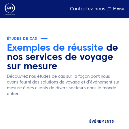
Contactez nous
Menu
L’expertise
ÉTUDES DE CAS
Ressources
Exemples de réussite
de
nos services de voyage
A propos de nous
sur mesure
Produits
Découvrez nos études de cas sur la façon dont nous
avons fourni des solutions de voyage et d’événement sur
Développement durable
mesure à des clients de divers secteurs dans le monde
entier.
TravelHub Login
Rechercher
ÉVÉNEMENTS