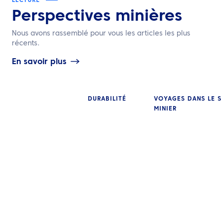
LECTURE
Perspectives minières
Nous avons rassemblé pour vous les articles les plus
récents.
En savoir plus
DURABILITÉ
VOYAGES DANS LE 
MINIER
PERSPECTIVES
Comment l’indu
PERSPECTIVES
minière exploite
Comment l’ESG impacte-
technologie po
t-elle l’industrie minière ?
plan de voyage