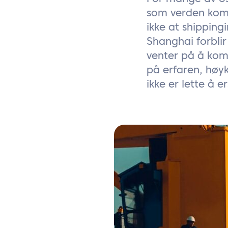
som verden komm
ikke at shipping
Shanghai forblir
venter på å komm
på erfaren, høy
ikke er lette å e