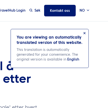
TravelHub Login
Søk
NO
Kontakt oss
You are viewing an automatically
translated version of this website.
This translation is automatically
generated for your convenience. The
original version is available in
English
l å
etter
ale' etter hvert