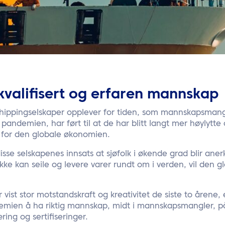
valifisert og erfaren mannskap
hippingselskaper opplever for tiden, som mannskapsmang
andemien, har ført til at de har blitt langt mer høylytt
 for den globale økonomien.
isse selskapenes innsats at sjøfolk i økende grad blir aner
 ikke kan seile og levere varer rundt om i verden, vil den
vist stor motstandskraft og kreativitet de siste to årene, e
emien å ha riktig mannskap, midt i mannskapsmangler, på
æring og sertifiseringer.