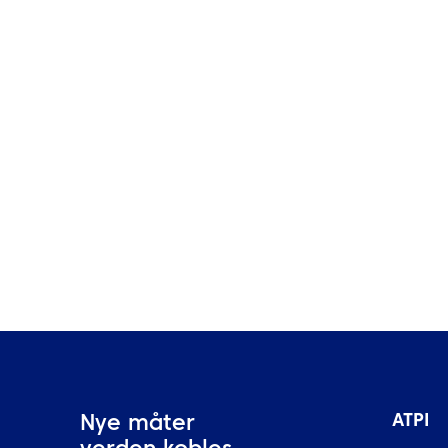
NYHETER
Elektronisk reiseautorisasjon
(ETA): komplett 2025-guide til
nye innreisekrav i
Storbritannia
ATPI
Nye måter