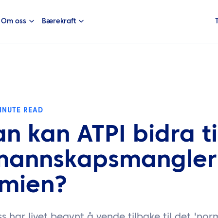
Om oss
Bærekraft
INUTE READ
n kan ATPI bidra ti
mannskapsmangler 
mien?
 har livet begynt å vende tilbake til det 'norm