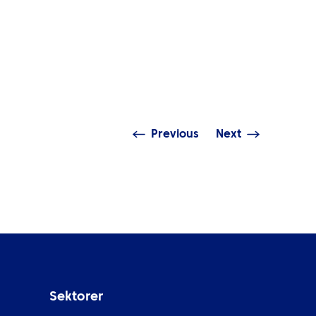
SIKT
INNSIKT
over havet: å ta tak i
uisereiser som en del av en
Navigere
lhetlig bærekraftstrategi
mannskap
Previous
Next
Sektorer