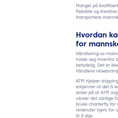
Mangel på kvalifiser
fleksible og kreative;
transportere mannsk
Hvordan kan
for mannsk
Håndtering av manns
holde seg innenfor b
betydelig. Det er ikk
håndtere reisebransj
ATPI hjelper shippin
erkjenner at det å l
stoler på at ATPI or
utover det vanlige f
bruke charterfly fo
reiseruter hjem for u
til å skje.