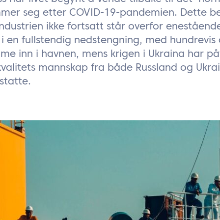
er seg etter COVID-19-pandemien. Dette bet
industrien ikke fortsatt står overfor eneståend
 i en fullstendig nedstengning, med hundrevis
e inn i havnen, mens krigen i Ukraina har på
kvalitets mannskap fra både Russland og Ukrai
rstatte.