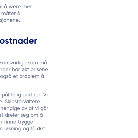
til å være mer
ne måter å
ksjonene.
kostnader
psansvarlige som må
inger har økt prisene
t også et problem å
ålitelig partner. Vi
. Skipsforvaltere
vhengige av at vi går
et dreier seg om å
r finne trygge
en løsning og få det