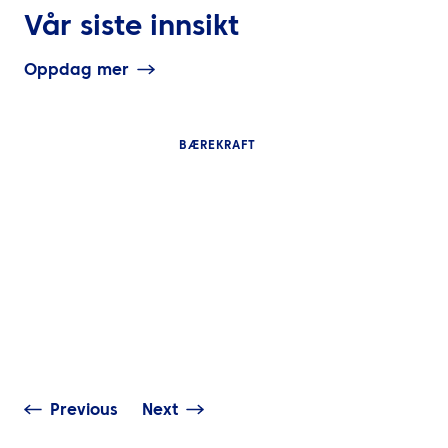
Vår siste innsikt
Oppdag mer
BÆREKRAFT
INNSIKT
INNSIKT
Smartere
Omgjør
forretningsreiser starter
bærekraftsambi
med bedre beslutninger
handling i Midt
Previous
Next