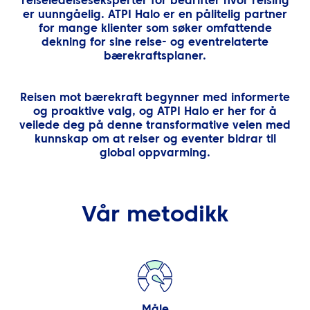
reiseledelseseksperter for bedrifter hvor reising
NO
er uunngåelig. ATPI Halo er en pålitelig partner
for mange klienter som søker omfattende
Kontakt oss
dekning for sine reise- og eventrelaterte
bærekraftsplaner.
Reisen mot bærekraft begynner med informerte
og proaktive valg, og ATPI Halo er her for å
veilede deg på denne transformative veien med
kunnskap om at reiser og eventer bidrar til
global oppvarming.
Vår metodikk
Måle