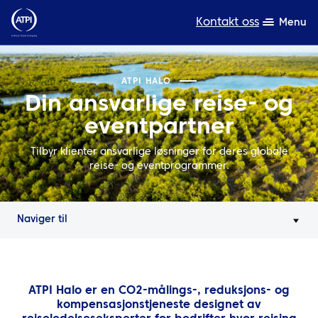
Kontakt oss
Menu
Ekspertise
ATPI HALO
Din ansvarlige reise- og
Produkter
eventpartner
Ressurser
Tilbyr klienter ansvarlige løsninger for deres globale
reise- og eventprogrammer.
Om oss
Bærekraft
Naviger til
TravelHub Login
Søk
ATPI Halo er en CO2-målings-, reduksjons- og
kompensasjonstjeneste designet av