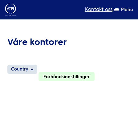
Kontakt oss
Menu
Ekspertise
Våre kontorer
Produkter
Ressurser
Country
Om oss
Forhåndsinnstillinger
Bærekraft
TravelHub Login
Søk