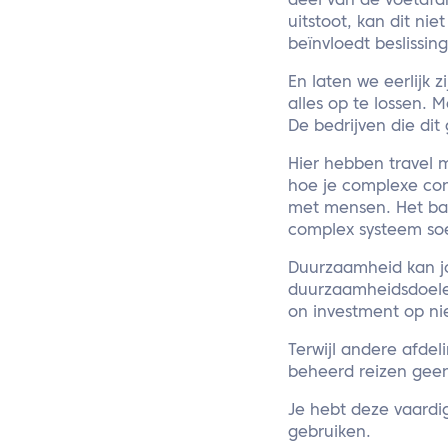
deel van de voetafdr
uitstoot, kan dit ni
beïnvloedt beslissin
En laten we eerlijk 
alles op te lossen. M
De bedrijven die dit
Hier hebben travel 
hoe je complexe con
met mensen. Het bal
complex systeem soe
Duurzaamheid kan jo
duurzaamheidsdoelen
on investment op ni
Terwijl andere afde
beheerd reizen geen
Je hebt deze vaardi
gebruiken.