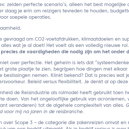
ex: zelden perfecte scenario’s, alleen het best mogelijk
r slaag je erin om reizigers tevreden te houden, budgett
oor soepele operaties.
zaamheid.
 je gevraagd om CO2-voetafdrukken, klimaatdoelen en sup
les wat je al doet! Het voelt als een volledig nieuwe rol.
l precies de vaardigheden die nodig zijn om het onder de
iet over perfectie. Het geheim is iets dat “systeemden
 grote plaatje te zien, begrijpen hoe dingen met elkaar
 beslissingen nemen. Klinkt bekend? Dat is precies wat j
rsvoorkeur. Beleid versus flexibiliteit. Je denkt al op dez
mheid de Reisindustrie als rolmodel heeft gebruikt toen h
te doen. Van het ongelooflijke gebruik van acroniemen,
stant veranderen) tot de algehele complexiteit van alles.
G
d voor mij na jaren in de reisbranche.
 over Scope 3 – de categorie die zakenreizen omvat en 