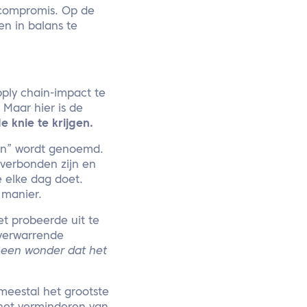
e compromis. Op de
en in balans te
ply chain-impact te
 Maar hier is de
 knie te krijgen.
ken” wordt genoemd.
 verbonden zijn en
e elke dag doet.
e manier.
et probeerde uit te
 verwarrende
een wonder dat het
meestal het grootste