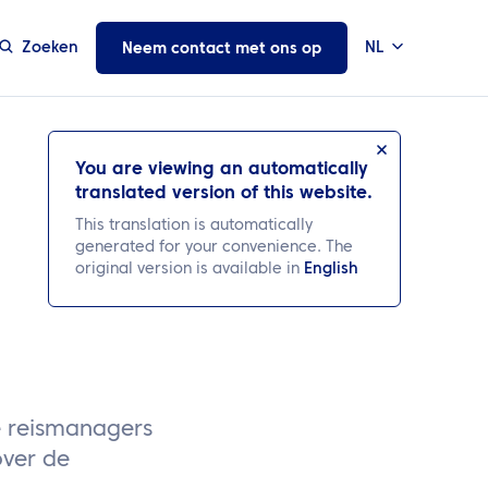
Zoeken
NL
Neem contact met ons op
You are viewing an automatically
translated version of this website.
This translation is automatically
generated for your convenience. The
original version is available in
English
e reismanagers
over de