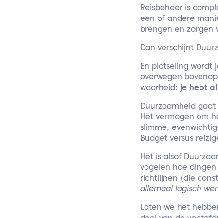
Reisbeheer is compl
een of andere manie
brengen en zorgen v
Dan verschijnt Duur
En plotseling wordt
overwegen bovenop al
waarheid:
je hebt a
Duurzaamheid gaat n
Het vermogen om het
slimme, evenwichtige
Budget versus reizige
Het is alsof Duurzaa
vogelen hoe dingen 
richtlijnen (die con
allemaal logisch wer
Laten we het hebben