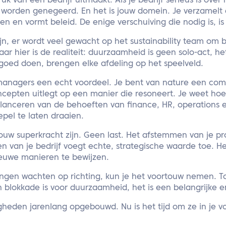
uk van een bedrijf uitmaakt. Als je bedrijf serieus is ove
et worden genegeerd. En het is jouw domein. Je verzamelt 
gen en vormt beleid. De enige verschuiving die nodig is, is
zijn, er wordt veel gewacht op het sustainability team om 
aar hier is de realiteit: duurzaamheid is geen solo-act, h
 goed doen, brengen elke afdeling op het speelveld.
managers een echt voordeel. Je bent van nature een com
cepten uitlegt op een manier die resoneert. Je weet hoe
anceren van de behoeften van finance, HR, operations e
pel te laten draaien.
uw superkracht zijn. Geen last. Het afstemmen van je 
 van je bedrijf voegt echte, strategische waarde toe. He
euwe manieren te bewijzen.
lingen wachten op richting, kun je het voortouw nemen. 
 blokkade is voor duurzaamheid, het is een belangrijke e
gheden jarenlang opgebouwd. Nu is het tijd om ze in je v