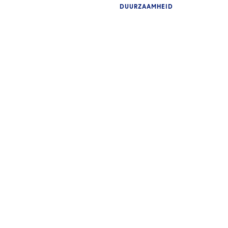
DUURZAAMHEID
INZ
INZICHTEN
U 
Duurzaamheidsambities
ni
omzetten in actie in het
de
Midden-Oosten
vo