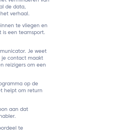
r het verminderen van
al de data,
 het verhaal.
binnen te vliegen en
et is een teamsport.
municator. Je weet
 je contact maakt
n reizigers om een
programma op de
t helpt om return
Toon aan dat
nabler.
oordeel te