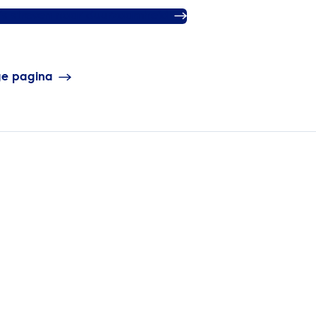
I’s streven naar duurzaamheid
ge pagina