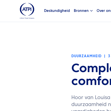
Deskundigheid
Bronnen
Over on
DUURZAAMHEID
|
3
Comple
comfo
Hoor van Louisa
duurzaamheid nie