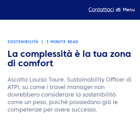
Contattaci
Menu
Competenza
SOSTENIBILITÀ
|
3 MINUTE READ
Prodotti
La complessità è la tua zona
Risorse
di comfort
Chi siamo
Ascolta Louisa Toure, Sustainability Officer di
ATPI, su come i travel manager non
Sostenibilità
dovrebbero considerare la sostenibilità
come un peso, poiché possiedono già le
TravelHub Login
competenze per avere successo.
Cerca