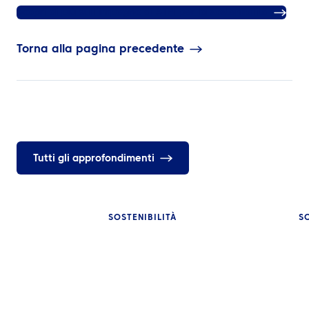
Scopri di più sull’impegno di ATPI per la sostenibilità
Torna alla pagina precedente
Tutti gli approfondimenti
SOSTENIBILITÀ
S
APPROFONDIMENTI
APPROFONDIMENT