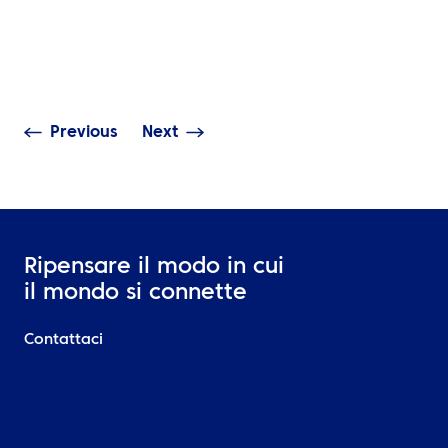
I viaggi d’affari più
Trasformare le
intelligenti iniziano con
di sostenibilità 
decisioni migliori
tutto il Medio O
Previous
Next
Ripensare il modo in cui
il mondo si connette
Contattaci