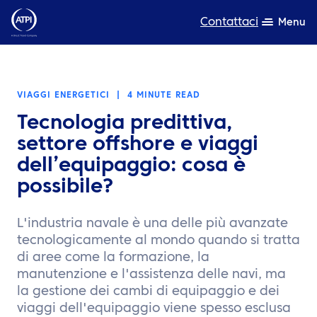
Contattaci
Menu
Competenza
VIAGGI ENERGETICI
|
4 MINUTE READ
Prodotti
Tecnologia predittiva,
Risorse
settore offshore e viaggi
dell’equipaggio: cosa è
Chi siamo
possibile?
Sostenibilità
L'industria navale è una delle più avanzate
TravelHub Login
tecnologicamente al mondo quando si tratta
di aree come la formazione, la
Cerca
manutenzione e l'assistenza delle navi, ma
la gestione dei cambi di equipaggio e dei
viaggi dell'equipaggio viene spesso esclusa