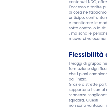
contenuti NDC, offr
l’accesso a tariffe p
di cosa ne facciamo. 
anticipo, confrontar
e monitorare le mod
sotto controllo la si
, ma sono le persone
muoverci velocemente
Flessibilità
I viaggi di gruppo n
formazione signific
che i piani cambiano
dall’inizio.
Grazie a strette par
supportano i cambi 
scadenze scaglionate,
squadra. Questi
non sono vantaggi, m