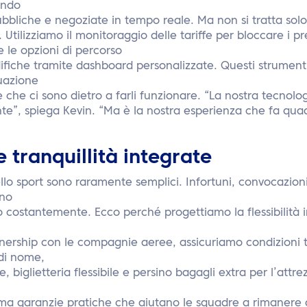
endo
ubbliche e negoziate in tempo reale. Ma non si tratta solo 
Utilizziamo il monitoraggio delle tariffe per bloccare i pre
e le opzioni di percorso
ifiche tramite dashboard personalizzate. Questi strument
tuazione
 che ci sono dietro a farli funzionare. “La nostra tecnolo
”, spiega Kevin. “Ma è la nostra esperienza che fa quadr
 e tranquillità integrate
ello sport sono raramente semplici. Infortuni, convocazion
ano
 costantemente. Ecco perché progettiamo la flessibilità i
tnership con le compagnie aeree, assicuriamo condizioni t
di nome,
 biglietteria flessibile e persino bagagli extra per l’attre
a garanzie pratiche che aiutano le squadre a rimanere ag