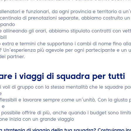
 allenatori e funzionari, da ogni provincia e territorio a un’
 centinaia di prenotazioni separate, abbiamo costruito un
ppando
e allineando gli orari, abbiamo stipulato contratti con vet
bili
o extra e termini che supportano i cambi di nome fino all
to? Un’esperienza più agevole per ogni partecipante e un u
dei partner.
are i viaggi di squadra per tutti
 i voli di gruppo con la stessa mentalità che le squadre po
e
flessibili e lavorare sempre come un’unità. Con la giusta p
i e
 possibile offrire di più, anche quando i budget sono limit
one inizia con un grande viaggio
la strategia di viaggio della tua squadra? Costruiamo i