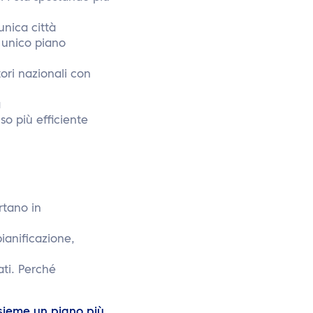
unica città
 unico piano
tori nazionali con
a
so più efficiente
rtano in
ianificazione,
ati. Perché
nsieme un piano più