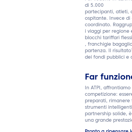
di 5.000
partecipanti, atleti,
ospitante. Invece di
coordinato. Raggru
i viaggi per regione 
blocchi tariffari flessi
, franchigie bagagli
partenza. Il risulta
dei fondi pubblici e 
Far funzion
In ATPI, affrontiamo
competizione: esser
preparati, rimanere 
strumenti intelligent
partnership solide, è
una grande prestazi
Pronto a ripensare 