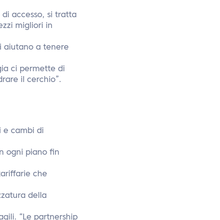
di accesso, si tratta
zzi migliori in
i aiutano a tenere
gia ci permette di
are il cerchio”.
i e cambi di
n ogni piano fin
ariffarie che
zzatura della
ili. “Le partnership