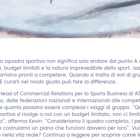
na squadra sportiva non significa solo andare dal punto A 
di, budget limitati e la natura imprevedibile dello sport, as
rrivino pronti a competere. Quando si tratta di voli di gru
E curarli nel modo giusto può fare la differenza.
 Head of Commercial Relations per lo Sports Business di A
lo, dalle federazioni nazionali e internazionali alle compet
 quanto possano essere complessi i viaggi di gruppo. “
ortiva si rivolge a noi con un budget limitato, non ci limi
a”, afferma Kevin. “Consideriamo il quadro completo, i perc
tà e costruiamo un piano che funzioni davvero per loro”. V
 nella vita reale? Continua a leggere per scoprire come la