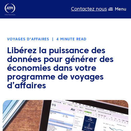
Contactez nous
Menu
L’expertise
VOYAGES D'AFFAIRES
|
4 MINUTE READ
Ressources
Libérez la puissance des
A propos de nous
données pour générer des
économies dans votre
Produits
programme de voyages
d’affaires
Développement durable
TravelHub Login
Rechercher