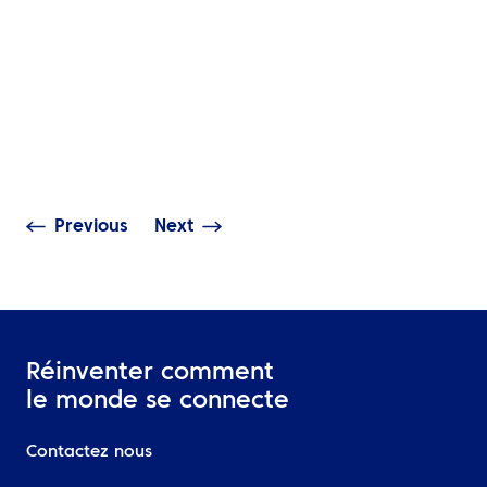
ACTUALITÉS
PERSPECTIVES
Corporate Trav
L’effet d’entraînement
: ce que les di
des perturbations au
doivent attendr
Moyen-Orient sur les
partenaire de 
voyages mondiaux
voyages
Previous
Next
Réinventer comment
le monde se connecte
Contactez nous