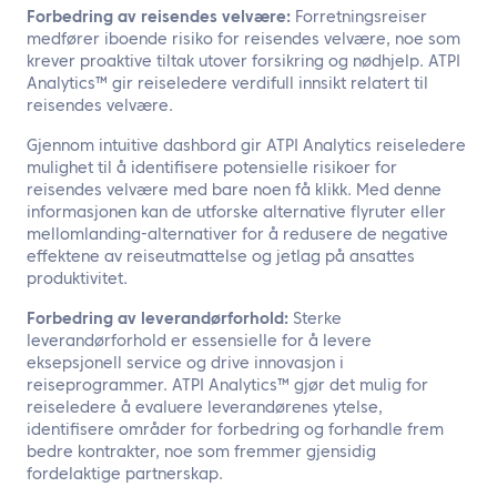
Forbedring av reisendes velvære:
Forretningsreiser
medfører iboende risiko for reisendes velvære, noe som
krever proaktive tiltak utover forsikring og nødhjelp. ATPI
Analytics™ gir reiseledere verdifull innsikt relatert til
reisendes velvære.
Gjennom intuitive dashbord gir ATPI Analytics reiseledere
mulighet til å identifisere potensielle risikoer for
reisendes velvære med bare noen få klikk. Med denne
informasjonen kan de utforske alternative flyruter eller
mellomlanding-alternativer for å redusere de negative
effektene av reiseutmattelse og jetlag på ansattes
produktivitet.
Forbedring av leverandørforhold:
Sterke
leverandørforhold er essensielle for å levere
eksepsjonell service og drive innovasjon i
reiseprogrammer. ATPI Analytics™ gjør det mulig for
reiseledere å evaluere leverandørenes ytelse,
identifisere områder for forbedring og forhandle frem
bedre kontrakter, noe som fremmer gjensidig
fordelaktige partnerskap.