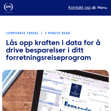
Kontakt oss
Menu
Ekspertise
CORPORATE TRAVEL
|
3 MINUTE READ
Produkter
Lås opp kraften i data for å
Ressurser
drive besparelser i ditt
forretningsreiseprogram
Om oss
Bærekraft
TravelHub Login
Søk