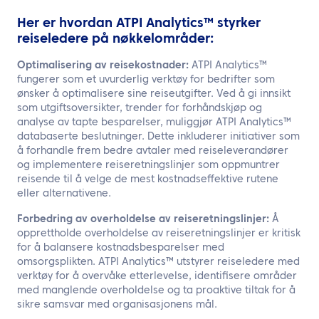
Her er hvordan ATPI Analytics™ styrker
reiseledere på nøkkelområder:
Optimalisering av reisekostnader:
ATPI Analytics™
fungerer som et uvurderlig verktøy for bedrifter som
ønsker å optimalisere sine reiseutgifter. Ved å gi innsikt
som utgiftsoversikter, trender for forhåndskjøp og
analyse av tapte besparelser, muliggjør ATPI Analytics™
databaserte beslutninger. Dette inkluderer initiativer som
å forhandle frem bedre avtaler med reiseleverandører
og implementere reiseretningslinjer som oppmuntrer
reisende til å velge de mest kostnadseffektive rutene
eller alternativene.
Forbedring av overholdelse av reiseretningslinjer:
Å
opprettholde overholdelse av reiseretningslinjer er kritisk
for å balansere kostnadsbesparelser med
omsorgsplikten. ATPI Analytics™ utstyrer reiseledere med
verktøy for å overvåke etterlevelse, identifisere områder
med manglende overholdelse og ta proaktive tiltak for å
sikre samsvar med organisasjonens mål.