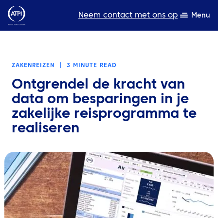
Neem contact met ons op
Menu
Deskundigheid
ZAKENREIZEN
|
3 MINUTE READ
Bronnen
Ontgrendel de kracht van
Over ons
data om besparingen in je
zakelijke reisprogramma te
Producten
realiseren
Duurzaamheid
TravelHub Login
Zoeken