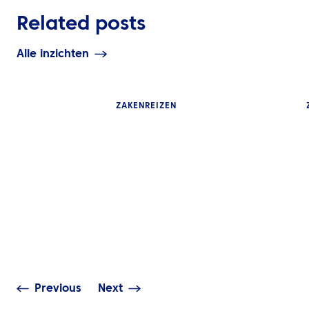
Related posts
Alle inzichten
ZAKENREIZEN
INZICHTEN
INZICHTEN
Corporate Trave
Het rimpeleffect van
Wat leiders m
verstoringen in het
verwachten va
Midden-Oosten op
Travel Manage
wereldwijde reizen
Partner
Previous
Next