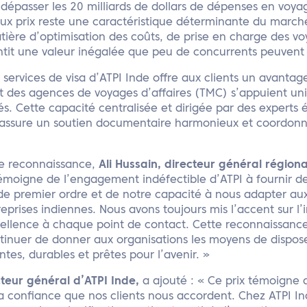
dépasser les 20 milliards de dollars de dépenses en voyage
 aux prix reste une caractéristique déterminante du marc
ière d’optimisation des coûts, de prise en charge des voy
ntit une valeur inégalée que peu de concurrents peuvent 
 services de visa d’ATPI Inde offre aux clients un avantag
t des agences de voyages d’affaires (TMC) s’appuient un
és. Cette capacité centralisée et dirigée par des experts é
et assure un soutien documentaire harmonieux et coordon
te reconnaissance,
Ali Hussain, directeur général régional
témoigne de l’engagement indéfectible d’ATPI à fournir de
de premier ordre et de notre capacité à nous adapter au
prises indiennes. Nous avons toujours mis l’accent sur l’i
xcellence à chaque point de contact. Cette reconnaissanc
tinuer de donner aux organisations les moyens de dispose
ntes, durables et prêtes pour l’avenir. »
teur général d’ATPI Inde,
a ajouté : « Ce prix témoigne
la confiance que nos clients nous accordent. Chez ATPI I