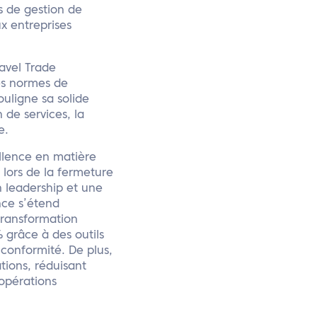
ns de gestion de
x entreprises
avel Trade
les normes de
ouligne sa solide
de services, la
e.
ellence en matière
lors de la fermeture
n leadership et une
nce s’étend
transformation
grâce à des outils
a conformité. De plus,
tions, réduisant
 opérations