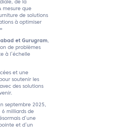
diale, de la
 À mesure que
urniture de solutions
ations à optimiser
»
erabad et Gurugram
,
ution de problèmes
 à l’échelle
cées et une
pour soutenir les
 avec des solutions
venir.
 en septembre 2025,
6 milliards de
désormais d’une
pointe et d’un