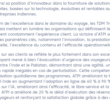
nsi sa position d’innovateur dans la fourniture de solutio
les, basées sur la technologie, évolutives et rentables au
reprises indiennes.
 de l’excellence dans le domaine du voyage, les TDM Tr
ia mettent en lumière les organisations qui définissent 
orent constamment l’expérience client. La victoire d’ATPI s
 paramètres clés, notamment l’innovation, la prestation 
ielle, l’excellence du contenu et l’efficacité opérationnell
 sur ses clients se reflète le plus fortement dans son exc
 ayant mené à bien l’évacuation d’urgence des voyageurs 
ntre l’Inde et le Pakistan, démontrant ainsi une agilité, u
n rapide inégalés en cas de perturbation. Cette compéte
isation quotidienne des programmes, ATPI améliorant la 
 Inde en augmentant l’adoption en ligne de 60 % à 90 % 
sur l’IA, améliorant ainsi l’efficacité, le libre-service et l
, ATPI a amélioré de 20 % le délai d’exécution des réserva
voyageurs et renforçant la satisfaction globale grâce à des