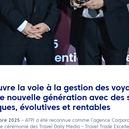
uvre la voie à la gestion des voy
de nouvelle génération avec des 
ues, évolutives et rentables
bre 2025
– ATPI a été reconnue comme l’agence Corporat
use cérémonie des Travel Daily Media – Travel Trade Excel