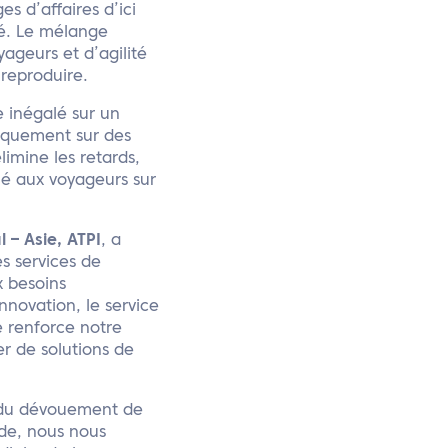
s d’affaires d’ici
hé. Le mélange
ageurs et d’agilité
reproduire.
e inégalé sur un
iquement sur des
limine les retards,
né aux voyageurs sur
 – Asie, ATPI
, a
s services de
x besoins
nnovation, le service
e renforce notre
r de solutions de
 du dévouement de
nde, nous nous