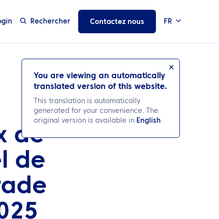
ogin
Rechercher
FR
Contactez nous
You are viewing an automatically
translated version of this website.
This translation is automatically
generated for your convenience. The
original version is available in
English
x de
l de
rade
2025