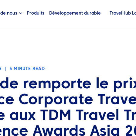
 de nous
Produits
Développement durable
TravelHub L
S
|
5 MINUTE READ
nde remporte le pri
ce Corporate Trave
e aux TDM Travel T
ence Awards Asia 