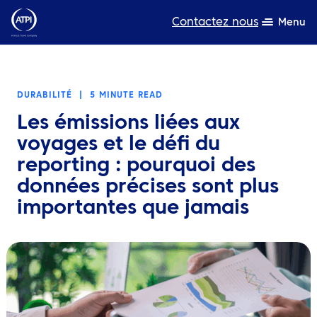
Contactez nous
Menu
L’expertise
DURABILITÉ
|
5 MINUTE READ
Ressources
Les émissions liées aux
A propos de nous
voyages et le défi du
reporting : pourquoi des
Produits
données précises sont plus
importantes que jamais
Développement durable
TravelHub Login
Rechercher