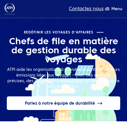
Contactez nous
Menu
L’expertise
REDÉFINIR LES VOYAGES D'AFFAIRES
Chefs de file en matière
Ressources
de gestion durable des
A propos de nous
voyages
Produits
ATPI aide les organisations à prendre le contrôle de leurs
émissions liées aux voyages – avec des données
précises, des informations exploitables et une voie claire
Développement durable
vers le Net Zéro.
TravelHub Login
Parlez à notre équipe de durabilité
Rechercher