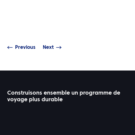
PERSPECTIVES
voyages et le d
Transfert modal : la
reporting : pou
solution facile pour
données précis
réduire les émissions des
plus important
entreprises
jamais
Previous
Next
Construisons ensemble un programme de
voyage plus durable