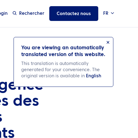
ogin
Rechercher
FR
Contactez nous
You are viewing an automatically
translated version of this website.
This translation is automatically
generated for your convenience. The
original version is available in
English
igence
és des
s
ts