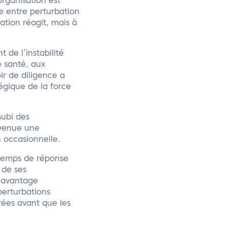
organisation est
e entre perturbation
ation réagit, mais à
 de l’instabilité
 santé, aux
r de diligence a
égique de la force
subi des
evenue une
n occasionnelle.
 temps de réponse
 de ses
l’avantage
perturbations
rées avant que les