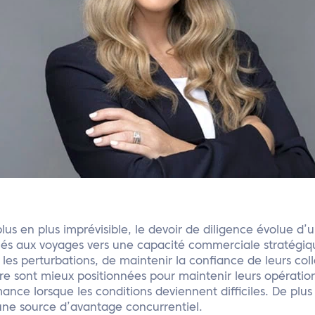
s en plus imprévisible, le devoir de diligence évolue d’
liés aux voyages vers une capacité commerciale stratégiq
 les perturbations, de maintenir la confiance de leurs col
tre sont mieux positionnées pour maintenir leurs opérations
ance lorsque les conditions deviennent difficiles. De plus
ne source d’avantage concurrentiel.