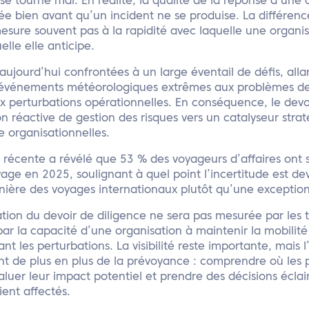
e tourne mal. En réalité, la qualité de la réponse d’une 
e bien avant qu’un incident ne se produise. La différenc
mesure souvent pas à la rapidité avec laquelle une organis
elle elle anticipe.
aujourd’hui confrontées à un large éventail de défis, allant
 événements météorologiques extrêmes aux problèmes de
 perturbations opérationnelles. En conséquence, le devoi
n réactive de gestion des risques vers un catalyseur strat
 organisationnelles.
récente a révélé que 53 % des voyageurs d’affaires ont 
age en 2025, soulignant à quel point l’incertitude est d
inière des voyages internationaux plutôt qu’une exceptio
tion du devoir de diligence ne sera pas mesurée par les
par la capacité d’une organisation à maintenir la mobilité
nt les perturbations. La visibilité reste importante, mais 
nt de plus en plus de la prévoyance : comprendre où les 
aluer leur impact potentiel et prendre des décisions éclai
ient affectés.