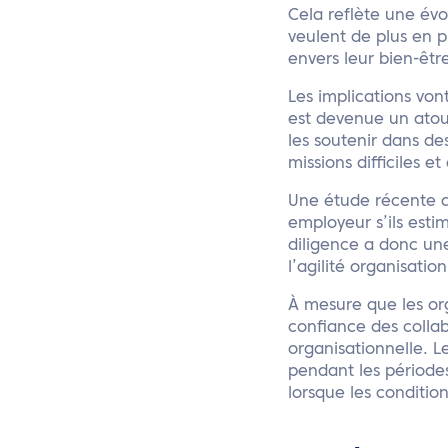
Cela reflète une évo
veulent de plus en 
envers leur bien-êtr
Les implications von
est devenue un atout
les soutenir dans de
missions difficiles e
Une étude récente a 
employeur s’ils esti
diligence a donc une
l’agilité organisation
À mesure que les org
confiance des collab
organisationnelle. L
pendant les période
lorsque les condition