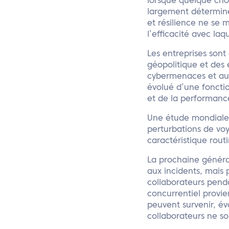
lorsque quelque chos
largement déterminé
et résilience ne se 
l’efficacité avec laqu
Les entreprises sont 
géopolitique et des
cybermenaces et aux
évolué d’une fonctio
et de la performance
Une étude mondiale 
perturbations de voy
caractéristique rout
La prochaine généra
aux incidents, mais 
collaborateurs penda
concurrentiel provie
peuvent survenir, év
collaborateurs ne so