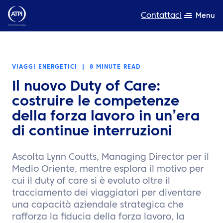
Contattaci
Menu
Competenza
VIAGGI ENERGETICI
|
8 MINUTE READ
Prodotti
Il nuovo Duty of Care:
Risorse
costruire le competenze
della forza lavoro in un’era
Chi siamo
di continue interruzioni
Sostenibilità
Ascolta Lynn Coutts, Managing Director per il
TravelHub Login
Medio Oriente, mentre esplora il motivo per
cui il duty of care si è evoluto oltre il
Cerca
tracciamento dei viaggiatori per diventare
una capacità aziendale strategica che
rafforza la fiducia della forza lavoro, la