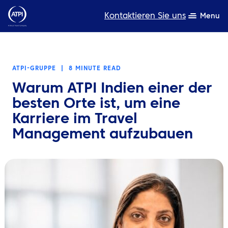
Kontaktieren Sie uns
Menu
Fachwissen
ATPI-GRUPPE
|
8 MINUTE READ
Produkte
Warum ATPI Indien einer der
Ressourcen
besten Orte ist, um eine
Karriere im Travel
Über uns
Management aufzubauen
Nachhaltigkeit
TravelHub Login
Suche