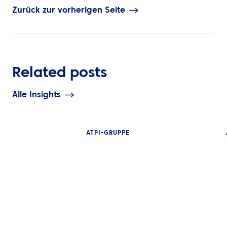
Zurück zur vorherigen Seite
Related posts
Alle Insights
ATPI-GRUPPE
EINBLICKE
Der vollständig
Leitfaden für T
Management-
NEUIGKEITEN
Technologie: M
ATPI Benelux zieht in The
Zugriff, Echtzei
Base am Flughafen
Transparenz &