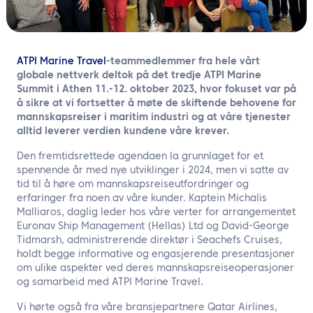
NO
Kontakt oss
ATPI Marine Travel
-teammedlemmer fra hele vårt
globale nettverk deltok på det tredje ATPI Marine
Summit i Athen 11.-12. oktober 2023, hvor fokuset var på
å sikre at vi fortsetter å møte de skiftende behovene for
mannskapsreiser i maritim industri og at våre tjenester
alltid leverer verdien kundene våre krever.
Den fremtidsrettede agendaen la grunnlaget for et
spennende år med nye utviklinger i 2024, men vi satte av
tid til å høre om mannskapsreiseutfordringer og
erfaringer fra noen av våre kunder. Kaptein Michalis
Malliaros, daglig leder hos våre verter for arrangementet
Euronav Ship Management (Hellas) Ltd og David-George
Tidmarsh, administrerende direktør i Seachefs Cruises,
holdt begge informative og engasjerende presentasjoner
om ulike aspekter ved deres mannskapsreiseoperasjoner
og samarbeid med ATPI Marine Travel.
Vi hørte også fra våre bransjepartnere Qatar Airlines,