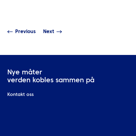
komplekse maritime
verden bak ko
operasjoner
mannskapsreis
Previous
Next
Nye måter
verden kobles sammen på
Kontakt oss