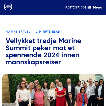
Kontakt oss
Menu
Ekspertise
MARINE TRAVEL
|
2 MINUTE READ
Produkter
Vellykket tredje Marine
Ressurser
Summit peker mot et
spennende 2024 innen
Om oss
mannskapsreiser
Bærekraft
TravelHub Login
Søk