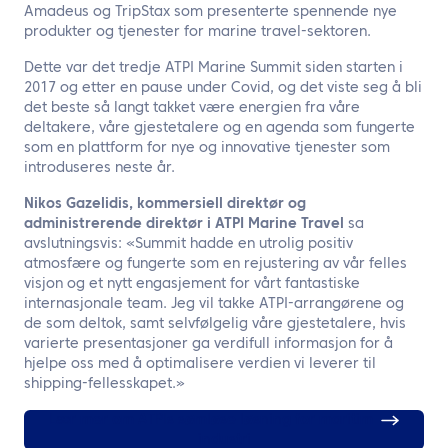
Amadeus og TripStax som presenterte spennende nye
produkter og tjenester for marine travel-sektoren.
Dette var det tredje ATPI Marine Summit siden starten i
2017 og etter en pause under Covid, og det viste seg å bli
det beste så langt takket være energien fra våre
deltakere, våre gjestetalere og en agenda som fungerte
som en plattform for nye og innovative tjenester som
introduseres neste år.
Nikos Gazelidis, kommersiell direktør og
administrerende direktør i ATPI Marine Travel
sa
avslutningsvis: «Summit hadde en utrolig positiv
atmosfære og fungerte som en rejustering av vår felles
visjon og et nytt engasjement for vårt fantastiske
internasjonale team. Jeg vil takke ATPI-arrangørene og
de som deltok, samt selvfølgelig våre gjestetalere, hvis
varierte presentasjoner ga verdifull informasjon for å
hjelpe oss med å optimalisere verdien vi leverer til
shipping-fellesskapet.»
Lær mer om ATPIs sømløse løsning for maritim
industri