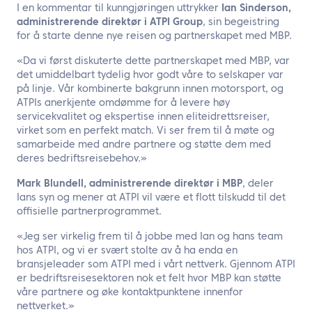
I en kommentar til kunngjøringen uttrykker
Ian Sinderson,
administrerende direktør i ATPI Group
, sin begeistring
for å starte denne nye reisen og partnerskapet med MBP.
«Da vi først diskuterte dette partnerskapet med MBP, var
det umiddelbart tydelig hvor godt våre to selskaper var
på linje. Vår kombinerte bakgrunn innen motorsport, og
ATPIs anerkjente omdømme for å levere høy
servicekvalitet og ekspertise innen eliteidrettsreiser,
virket som en perfekt match. Vi ser frem til å møte og
samarbeide med andre partnere og støtte dem med
deres bedriftsreisebehov.»
Mark Blundell, administrerende direktør i MBP
, deler
Ians syn og mener at ATPI vil være et flott tilskudd til det
offisielle partnerprogrammet.
«Jeg ser virkelig frem til å jobbe med Ian og hans team
hos ATPI, og vi er svært stolte av å ha enda en
bransjeleader som ATPI med i vårt nettverk. Gjennom ATPI
er bedriftsreisesektoren nok et felt hvor MBP kan støtte
våre partnere og øke kontaktpunktene innenfor
nettverket.»