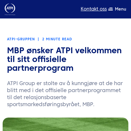
Kontakt oss
Menu
Ekspertise
ATPI-GRUPPEN
|
2 MINUTE READ
Produkter
MBP ønsker ATPI velkommen
Ressurser
til sitt offisielle
partnerprogram
Om oss
ATPI Group er stolte av å kunngjøre at de har
Bærekraft
blitt med i det offisielle partnerprogrammet
til det relasjonsbaserte
TravelHub Login
sportsmarkedsføringsbyrået, MBP.
Søk