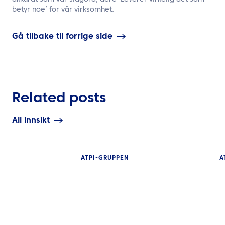
betyr noe’ for vår virksomhet.
Gå tilbake til forrige side
Related posts
All innsikt
ATPI-GRUPPEN
A
INNSIKT
Den komplette g