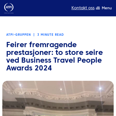
Kontakt oss
Menu
Ekspertise
ATPI-GRUPPEN
|
3 MINUTE READ
Produkter
Feirer fremragende
Ressurser
prestasjoner: to store seire
ved Business Travel People
Om oss
Awards 2024
Bærekraft
TravelHub Login
Søk