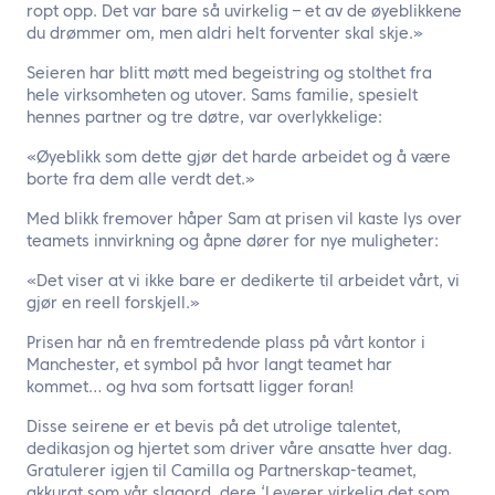
ropt opp. Det var bare så uvirkelig – et av de øyeblikkene
du drømmer om, men aldri helt forventer skal skje.»
Seieren har blitt møtt med begeistring og stolthet fra
hele virksomheten og utover. Sams familie, spesielt
hennes partner og tre døtre, var overlykkelige:
«Øyeblikk som dette gjør det harde arbeidet og å være
borte fra dem alle verdt det.»
Med blikk fremover håper Sam at prisen vil kaste lys over
teamets innvirkning og åpne dører for nye muligheter:
«Det viser at vi ikke bare er dedikerte til arbeidet vårt, vi
gjør en reell forskjell.»
Prisen har nå en fremtredende plass på vårt kontor i
Manchester, et symbol på hvor langt teamet har
kommet… og hva som fortsatt ligger foran!
Disse seirene er et bevis på det utrolige talentet,
dedikasjon og hjertet som driver våre ansatte hver dag.
Gratulerer igjen til Camilla og Partnerskap-teamet,
akkurat som vår slagord, dere ‘Leverer virkelig det som