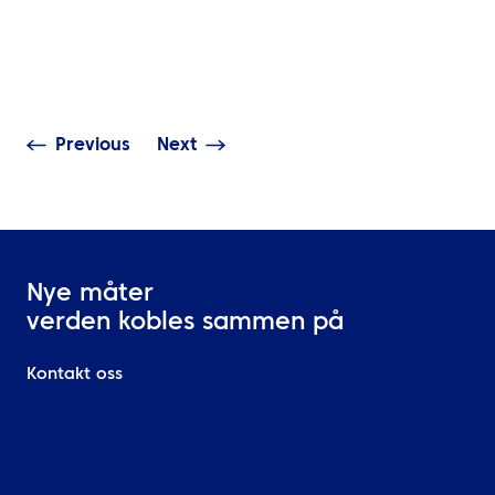
reiseadministra
NYHETER
Mobil tilgang,
ATPI Benelux flytter til The
sanntidssynlig
Base på Schiphol lufthavn
dataanalyse
Previous
Next
Nye måter
verden kobles sammen på
Kontakt oss