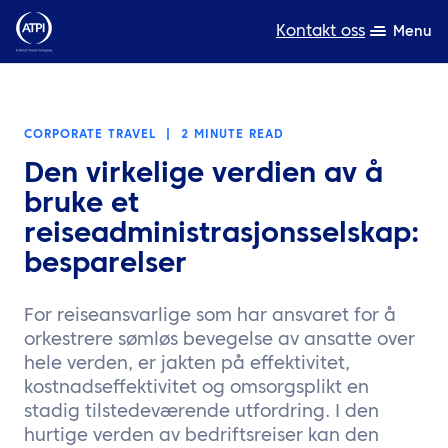
Kontakt oss
Menu
Ekspertise
CORPORATE TRAVEL
|
2 MINUTE READ
Produkter
Den virkelige verdien av å
Ressurser
bruke et
reiseadministrasjonsselskap:
Om oss
besparelser
Bærekraft
For reiseansvarlige som har ansvaret for å
TravelHub Login
orkestrere sømløs bevegelse av ansatte over
hele verden, er jakten på effektivitet,
Søk
kostnadseffektivitet og omsorgsplikt en
stadig tilstedeværende utfordring. I den
hurtige verden av bedriftsreiser kan den