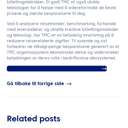
billettingsteknikker. Et godt TMC vil også utvikle
teknologier for å hjelpe med å videreformidle de beste
prisene og største besparelsene til deg.
Ved å analysere reisetrender, benchmarking, forhandle
med leverandører og utnytte kreative billettingsmetoder
og teknologi, har TMC-er en betydelig innvirkning på å
redusere reiserelaterte utgifter. Til syvende og sist
forbedrer de håndgripelige besparelsene generert av et
TMC organisasjonens økonomiske ytelse og understreker
betydningen av deres rolle i bedriftsreise-økosystemet.
Finn ut mer om ATPIs løsning for bedriftsreiser
Gå tilbake til forrige side
Related posts