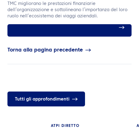
TMC migliorano le prestazioni finanziarie
dell’organizzazione e sottolineano l’importanza del loro
ruolo nell’ecosistema dei viaggi aziendali.
Scopri di più sulla soluzione di ATPI per i viaggi
aziendali
Torna alla pagina precedente
Tutti gli approfondimenti
ATPI DIRETTO
A