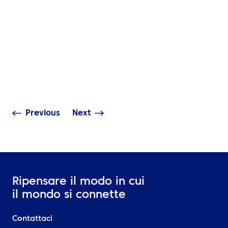
APPROFONDIMENTI
NOTIZIE
Cambiare le regole del
Nikki Regan di 
gioco: dai sistemi legacy
a far parte del
a soluzioni illimitate
esecutivo della
Previous
Next
Ripensare il modo in cui
il mondo si connette
Contattaci