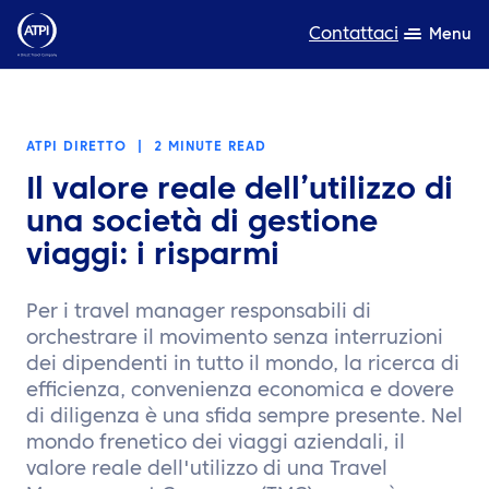
Contattaci
Menu
Competenza
ATPI DIRETTO
|
2 MINUTE READ
Prodotti
Il valore reale dell’utilizzo di
Risorse
una società di gestione
viaggi: i risparmi
Chi siamo
Per i travel manager responsabili di
Sostenibilità
orchestrare il movimento senza interruzioni
dei dipendenti in tutto il mondo, la ricerca di
TravelHub Login
efficienza, convenienza economica e dovere
di diligenza è una sfida sempre presente. Nel
Cerca
mondo frenetico dei viaggi aziendali, il
valore reale dell'utilizzo di una Travel