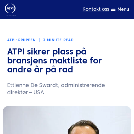
Kontakt oss
Menu
Ekspertise
ATPI-GRUPPEN
|
3 MINUTE READ
Produkter
ATPI sikrer plass på
Ressurser
bransjens maktliste for
andre år på rad
Om oss
Ettienne De Swardt, administrerende
Bærekraft
direktør – USA
TravelHub Login
Søk