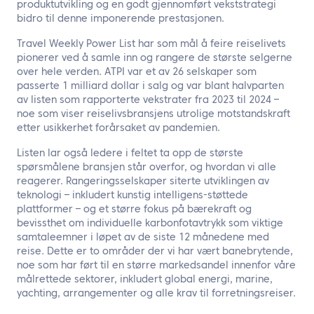
produktutvikling og en godt gjennomført vekststrategi
bidro til denne imponerende prestasjonen.
Travel Weekly Power List har som mål å feire reiselivets
pionerer ved å samle inn og rangere de største selgerne
over hele verden. ATPI var et av 26 selskaper som
passerte 1 milliard dollar i salg og var blant halvparten
av listen som rapporterte vekstrater fra 2023 til 2024 –
noe som viser reiselivsbransjens utrolige motstandskraft
etter usikkerhet forårsaket av pandemien.
Listen lar også ledere i feltet ta opp de største
spørsmålene bransjen står overfor, og hvordan vi alle
reagerer. Rangeringsselskaper siterte utviklingen av
teknologi – inkludert kunstig intelligens-støttede
plattformer – og et større fokus på bærekraft og
bevissthet om individuelle karbonfotavtrykk som viktige
samtaleemner i løpet av de siste 12 månedene med
reise. Dette er to områder der vi har vært banebrytende,
noe som har ført til en større markedsandel innenfor våre
målrettede sektorer, inkludert global energi, marine,
yachting, arrangementer og alle krav til forretningsreiser.