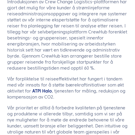
Introduksjonen av Crew Change Logistics-plattformen har
gjort det mulig for våre kunder å strømlinjeforme
reiseadministrasjonsoppgaver og integrere nye systemer
støttet av vår interne ekspertstøtte for å optimalisere
reiser fra planlegging før reisen til analyse etter reisen. I
tillegg har vår selvbetjeningsplattform
CrewHub
forenklet
besetnings- og gruppereiser, spesielt innenfor
energibransjen, hvor mobilisering av arbeidsstyrken
historisk sett har vært en tidkrevende og administrativ
byrde. Gjennom CrewHub kan arrangører bestille store
grupper reisende fra forskjellige startpunkter for å
redusere bestillingstiden med opptil 60 %.
Vår forpliktelse til reiseeffektivitet har fungert i tandem
med vår innsats for å støtte bærekraftinitiativer som økt
aktivitet for
ATPI Halo
, tjenesten for måling, reduksjon og
kompensasjon av CO2.
Vår prioritet er alltid å forbedre kvaliteten på tjenestene
og produktene vi allerede tilbyr, samtidig som vi ser på
nye muligheter for å møte de endrede behovene til våre
kunder, uansett bransje eller beliggenhet. Den intuitive og
utrolige naturen til vårt globale team gjenspeiles i vår