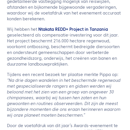
gedetailleerde vastlegging mogelijk van reiswijzen,
afstanden en bijkomende bijgewoonde vergaderingen,
waardoor wij de voetafdruk van het evenement accuraat
konden berekenen.
Wij hebben het
Ntakata REDD+ Project in Tanzania
geselecteerd als compensatie-investering voor dit jaar.
Het project beschermt 216.000 hectare regenwoud,
voorkomt ontbossing, beschermt bedreigde diersoorten
en ondersteunt gemeenschappen door verbeterde
gezondheidszorg, onderwijs, het creëren van banen en
duurzame landbouwpraktijken.
Tijdens een recent bezoek ter plaatse merkte Pippa op:
“Na drie dagen wandelen in het beschermde regenwoud
met gespecialiseerde rangers en gidsen werden wij
beloond met het zien van een groep van ongeveer 30
chimpansees, waarbij wij tussen hen zaten en hun
gewoonten en routines observeerden. Dit zijn de meest
bijzondere momenten die ons eraan herinneren waarom
wij onze planeet moeten beschermen.”
Door de voetafdruk van dit jaar’s Awards-evenement te