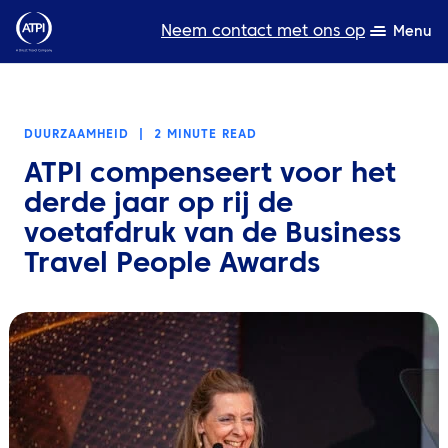
Neem contact met ons op
Menu
Deskundigheid
DUURZAAMHEID
|
2 MINUTE READ
Bronnen
ATPI compenseert voor het
Over ons
derde jaar op rij de
voetafdruk van de Business
Producten
Travel People Awards
Duurzaamheid
TravelHub Login
Zoeken