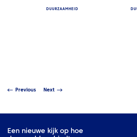
DUURZAAMHEID
DU
INZICHTEN
INZICHTEN
Slimmer zakelijk reizen
Duurzaamheids
begint bij betere
omzetten in act
beslissingen
Midden-Oosten
Previous
Next
Een nieuwe kijk op hoe