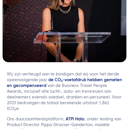
NL
Neem contact met ons op
Wij zijn verheugd aan te kondigen dat wij voor het derde
opeenvolgende jaar
de CO₂-voetafdruk hebben gemeten
en gecompenseerd
van de Business Travel People
Awards, inclusief alle lucht-, auto- en treinreizen van
deelnemers evenals voedsel, dranken en personeel. Voor
2025 bedroegen de totaal berekende uitstoot 1,862
tCO₂e.
Ons duurzaamheidsplatform,
ATPI Halo
, onder leiding van
Product Director Pippa Strasser‑Ganderton, maakte