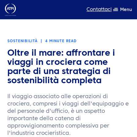
Contattaci
Menu
Competenza
SOSTENIBILITÀ
|
4 MINUTE READ
Prodotti
Oltre il mare: affrontare i
Risorse
viaggi in crociera come
parte di una strategia di
Chi siamo
sostenibilità completa
Sostenibilità
Il viaggio associato alle operazioni di
TravelHub Login
crociera, compresi i viaggi dell'equipaggio e
del personale d'ufficio, è un aspetto
Cerca
importante della catena di
approvvigionamento complessiva per
l'industria crocieristica.