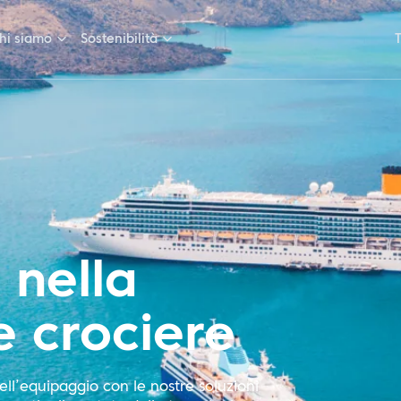
hi siamo
Sostenibilità
 nella
le crociere
ell’equipaggio con le nostre soluzioni