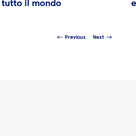
tutto il mondo
e
Previous
Next