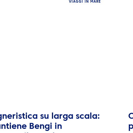
VIAGGI IN MARE
neristica su larga scala:
O
ntiene Bengi in
p