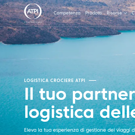
Competenza
Prodotti
Risorse
C
LOGISTICA CROCIERE ATPI
Il tuo partner
logistica del
Eleva la tua esperienza di gestione dei viaggi d