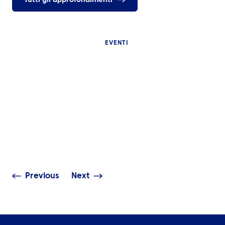
Tutti gli approfondimenti
EVENTI
APPROFONDIMENTI
Perché i grandi eventi
sportivi internazionali
sono difficili da gestire e
APPROFONDIMENT
cosa dovrebbe coprire
una buona logistica di
Le finali UEFA: 
viaggio
esperienza
Previous
Next