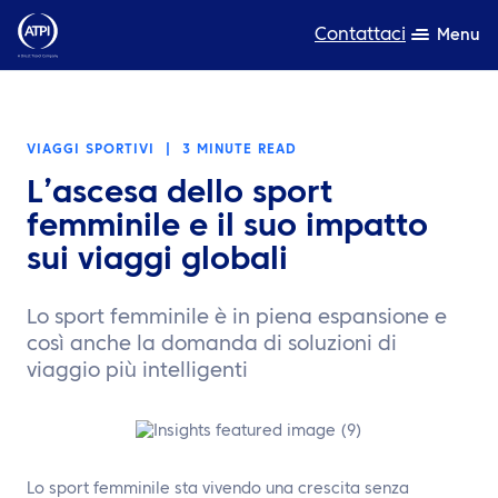
Contattaci
Menu
Competenza
VIAGGI SPORTIVI
|
3 MINUTE READ
Prodotti
L’ascesa dello sport
Risorse
femminile e il suo impatto
sui viaggi globali
Chi siamo
Lo sport femminile è in piena espansione e
Sostenibilità
così anche la domanda di soluzioni di
viaggio più intelligenti
TravelHub Login
Cerca
Lo sport femminile sta vivendo una crescita senza