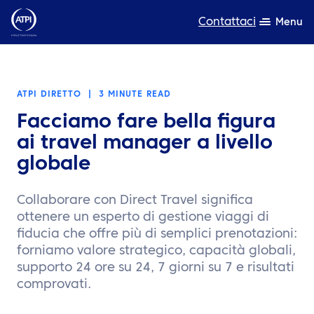
Contattaci
Menu
Competenza
ATPI DIRETTO
|
3 MINUTE READ
Prodotti
Facciamo fare bella figura
Risorse
ai travel manager a livello
globale
Chi siamo
Collaborare con Direct Travel significa
Sostenibilità
ottenere un esperto di gestione viaggi di
fiducia che offre più di semplici prenotazioni:
TravelHub Login
forniamo valore strategico, capacità globali,
supporto 24 ore su 24, 7 giorni su 7 e risultati
Cerca
comprovati.