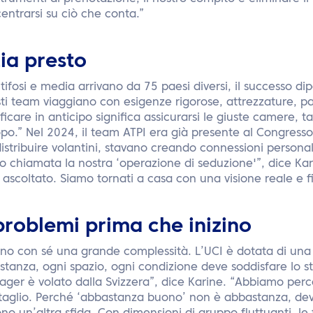
ntrarsi su ciò che conta.”
zia presto
 tifosi e media arrivano da 75 paesi diversi, il successo di
i team viaggiano con esigenze rigorose, attrezzature, pasti
ficare in anticipo significa assicurarsi le giuste camere, ta
o.” Nel 2024, il team ATPI era già presente al Congresso
distribuire volantini, stavano creando connessioni personal
o chiamata la nostra ‘operazione di seduzione'”, dice Kar
ascoltato. Siamo tornati a casa con una visione reale e f
 problemi prima che inizino
ano con sé una grande complessità. L’UCI è dotata di una
stanza, ogni spazio, ogni condizione deve soddisfare lo s
ager è volato dalla Svizzera”, dice Karine. “Abbiamo perc
taglio. Perché ‘abbastanza buono’ non è abbastanza, deve