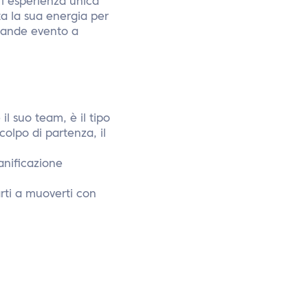
o l’esperienza unica
a la sua energia per
 grande evento a
l suo team, è il tipo
colpo di partenza, il
anificazione
rti a muoverti con