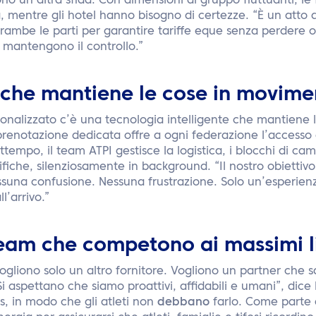
no un’altra sfida. Con dimensioni di gruppo fluttuanti, l
tà, mentre gli hotel hanno bisogno di certezze. “È un atto d
ambe le parti per garantire tariffe eque senza perdere o
i mantengono il controllo.”
 che mantiene le cose in movime
rsonalizzato c’è una tecnologia intelligente che mantiene l
renotazione dedicata offre a ogni federazione l’accesso d
ttempo, il team ATPI gestisce la logistica, i blocchi di came
iche, silenziosamente in background. “Il nostro obiettivo
suna confusione. Nessuna frustrazione. Solo un’esperienz
l’arrivo.”
eam che competono ai massimi li
ogliono solo un altro fornitore. Vogliono un partner che 
 aspettano che siamo proattivi, affidabili e umani”, dice K
os, in modo che gli atleti non
debbano
farlo. Come parte 