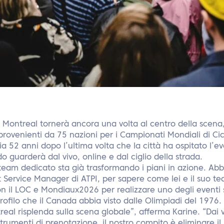
Montreal tornerà ancora una volta al centro della scena,
e provenienti da 75 nazioni per i Campionati Mondiali di Ci
ria 52 anni dopo l’ultima volta che la città ha ospitato l’
o guarderà dal vivo, online e dal ciglio della strada.
 team dedicato sta già trasformando i piani in azione. Ab
t Service Manager di ATPI, per sapere come lei e il suo 
on il LOC e Mondiaux2026 per realizzare uno degli eventi s
profilo che il Canada abbia visto dalle Olimpiadi del 1976.
eal risplenda sulla scena globale”, afferma Karine. “Dai vo
 strumenti di prenotazione, il nostro compito è eliminare 