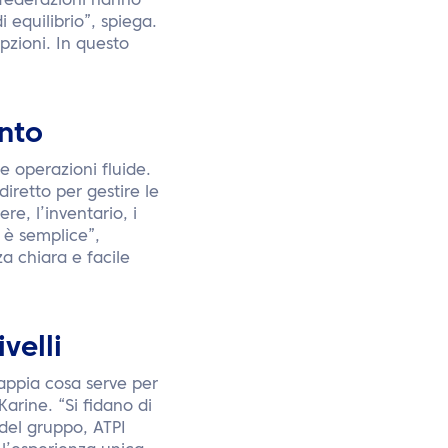
e federazioni hanno
i equilibrio”, spiega.
pzioni. In questo
nto
e operazioni fluide.
iretto per gestire le
re, l’inventario, i
 è semplice”,
a chiara e facile
velli
sappia cosa serve per
arine. “Si fidano di
del gruppo, ATPI