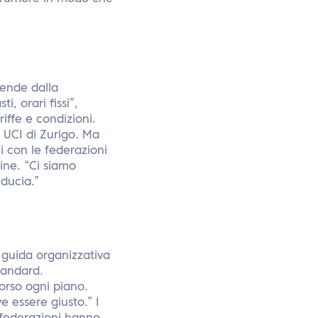
pende dalla
, orari fissi”,
riffe e condizioni.
 UCI di Zurigo. Ma
i con le federazioni
ine. “Ci siamo
iducia.”
 guida organizzativa
tandard.
orso ogni piano.
 essere giusto.” I