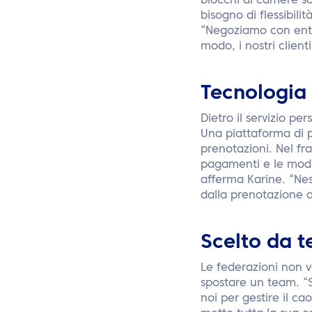
blocchi di camere so
bisogno di flessibili
“Negoziamo con entr
modo, i nostri client
Tecnologia
Dietro il servizio pe
Una piattaforma di p
prenotazioni. Nel fra
pagamenti e le modif
afferma Karine. “Nes
dalla prenotazione al
Scelto da t
Le federazioni non v
spostare un team. “Si
noi per gestire il ca