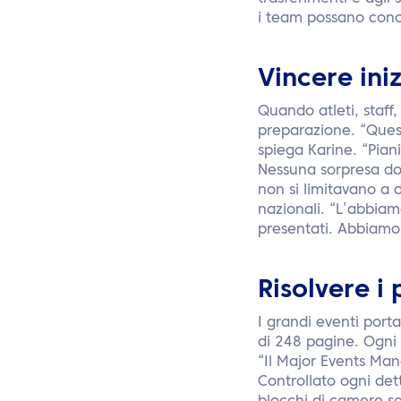
i team possano conce
Vincere ini
Quando atleti, staff,
preparazione. “Quest
spiega Karine. “Piani
Nessuna sorpresa dop
non si limitavano a 
nazionali. “L’abbiam
presentati. Abbiamo 
Risolvere i
I grandi eventi port
di 248 pagine. Ogni 
“Il Major Events Man
Controllato ogni det