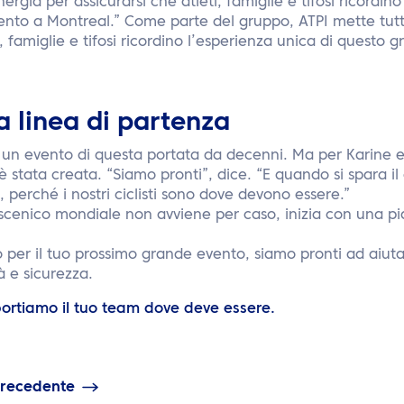
ergia per assicurarsi che atleti, famiglie e tifosi ricordin
ento a Montreal.” Come parte del gruppo, ATPI mette tutt
i, famiglie e tifosi ricordino l’esperienza unica di questo
la linea di partenza
un evento di questa portata da decenni. Ma per Karine e i
 è stata creata. “Siamo pronti”, dice. “E quando si spara il 
, perché i nostri ciclisti sono dove devono essere.”
oscenico mondiale non avviene per caso, inizia con una pi
o per il tuo prossimo grande evento, siamo pronti ad aiuta
tà e sicurezza.
 portiamo il tuo team dove deve essere.
precedente