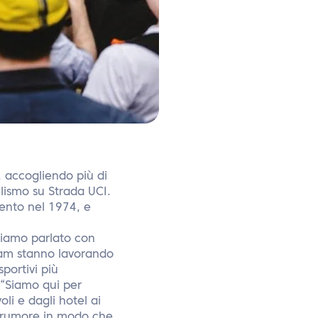
 accogliendo più di
clismo su Strada UCI.
evento nel 1974, e
biamo parlato con
team stanno lavorando
portivi più
 “Siamo qui per
li e dagli hotel ai
il rumore in modo che