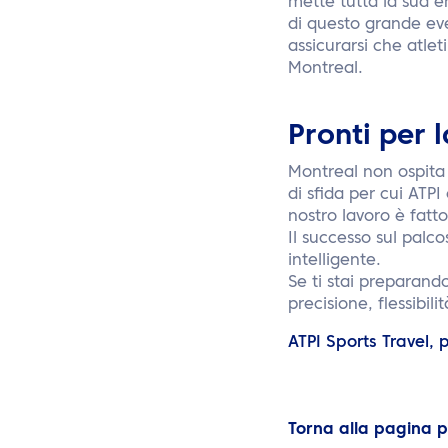
mette tutta la sua en
di questo grande ev
assicurarsi che atlet
Montreal.
Pronti per 
Montreal non ospita 
di sfida per cui ATPI
nostro lavoro è fatto
Il successo sul palc
intelligente.
Se ti stai preparand
precisione, flessibili
ATPI Sports Travel,
Torna alla pagina 