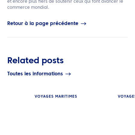
et encore plus fiers de soutenir ceux qui font avancer le
commerce mondial.
Retour à la page précédente
Related posts
Toutes les informations
VOYAGES MARITIMES
VOYAGE
PERSPECTIVES
À bord du Pion
PERSPECTIVES
Spirit : un rega