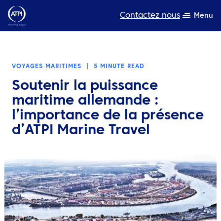
Contactez nous
Menu
L’expertise
VOYAGES MARITIMES
|
5 MINUTE READ
Ressources
Soutenir la puissance
A propos de nous
maritime allemande :
l’importance de la présence
Produits
d’ATPI Marine Travel
Développement durable
TravelHub Login
Rechercher