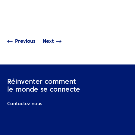
Naviguer vers la
approfondi sur 
durabilité dans les
coulisses des
opérations maritimes
déplacements
complexes
d’équipage co
Previous
Next
Réinventer comment
le monde se connecte
Contactez nous