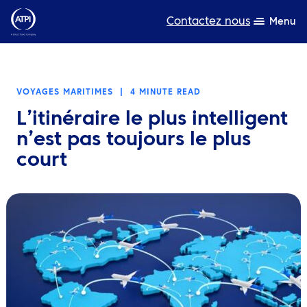
Contactez nous
Menu
L’expertise
VOYAGES MARITIMES
|
4 MINUTE READ
Ressources
L’itinéraire le plus intelligent
A propos de nous
n’est pas toujours le plus
court
Produits
Développement durable
TravelHub Login
Rechercher