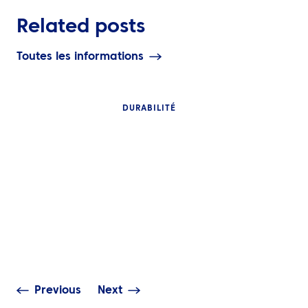
Related posts
Toutes les informations
DURABILITÉ
PERSPECTIVES
PERSPECTIVES
Les voyages d’affaires
plus intelligents
Concrétiser les
commencent par de
de durabilité 
meilleures décisions
Orient
Previous
Next