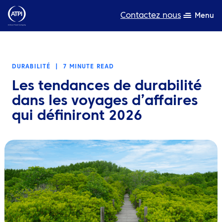
Contactez nous
Menu
L’expertise
DURABILITÉ
|
7 MINUTE READ
Ressources
Les tendances de durabilité
A propos de nous
dans les voyages d’affaires
qui définiront 2026
Produits
Développement durable
TravelHub Login
Rechercher