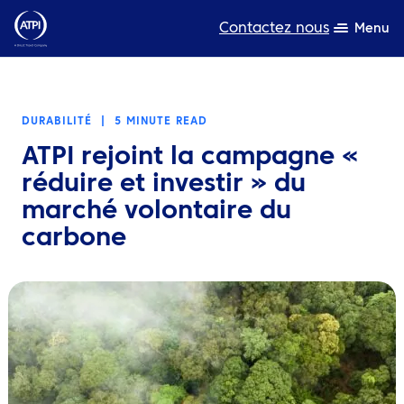
Contactez nous
Menu
L’expertise
DURABILITÉ
|
5 MINUTE READ
Ressources
ATPI rejoint la campagne «
A propos de nous
réduire et investir » du
marché volontaire du
Produits
carbone
Développement durable
TravelHub Login
Rechercher