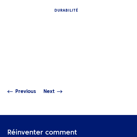
DURABILITÉ
PERSPECTIVES
PERSPECTIVES
Les voyages d’affaires
plus intelligents
Concrétiser les
commencent par de
de durabilité 
meilleures décisions
Orient
Previous
Next
Réinventer comment