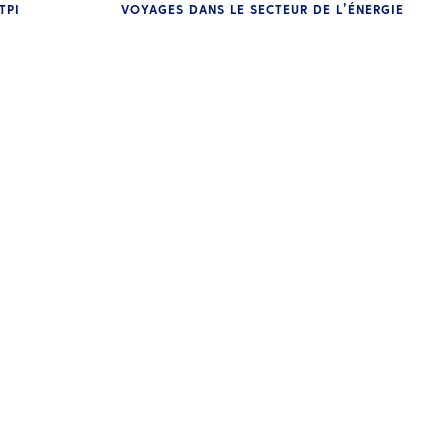
TPI
VOYAGES DANS LE SECTEUR DE L’ÉNERGIE
PERSPECTIVES
Les données d’Energy Travel
r
sont de l’informatique
décisionnelle : les utilisez-vous
efficacement ?