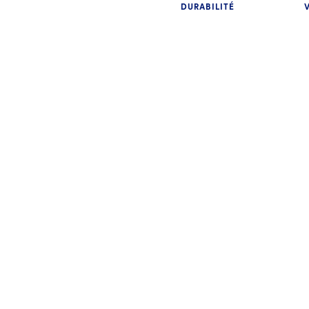
DURABILITÉ
PER
Vo
im
Ét
PERSPECTIVES
mo
Concrétiser les ambitions de
et
durabilité au Moyen-Orient
ré