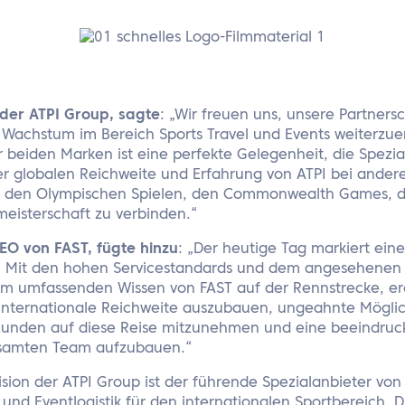
 der ATPI Group, sagte
: „Wir freuen uns, unsere Partners
Wachstum im Bereich Sports Travel und Events weiterzuen
 beiden Marken ist eine perfekte Gelegenheit, die Spezia
er globalen Reichweite und Erfahrung von ATPI bei ande
e den Olympischen Spielen, den Commonwealth Games,
eisterschaft zu verbinden.“
EO von FAST, fügte hinzu
: „Der heutige Tag markiert ei
T. Mit den hohen Servicestandards und dem angesehenen 
em umfassenden Wissen von FAST auf der Rennstrecke, er
 internationale Reichweite auszubauen, ungeahnte Möglic
Kunden auf diese Reise mitzunehmen und eine beeindruc
samten Team aufzubauen.“
vision der ATPI Group ist der führende Spezialanbieter von 
nd Eventlogistik für den internationalen Sportbereich. Di