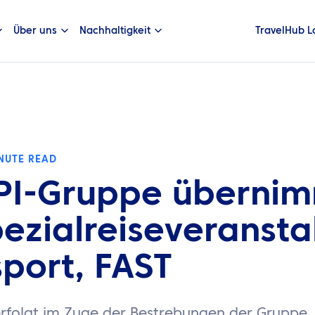
Über uns
Nachhaltigkeit
TravelHub L
NUTE READ
TPI-Gruppe überni
ezialreiseveranstal
port, FAST
erfolgt im Zuge der Bestrebungen der Gruppe, 