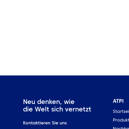
ATPI Benelux zieht in The Base
am Flughafen Schiphol um
ATPI
Neu denken, wie
die Welt sich vernetzt
Startse
Produk
Kontaktieren Sie uns