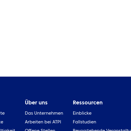
Echtzeit-Transparenz & Data
Ka
Analytics
M
Über uns
Ressourcen
ite
Das Unternehmen
Einblicke
te
Arbeiten bei ATPI
Fallstudien