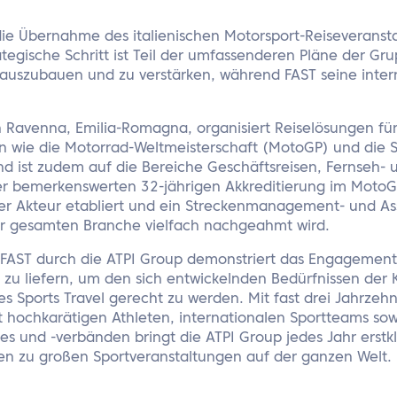
die Übernahme des italienischen Motorsport-Reiseveranst
tegische Schritt ist Teil der umfassenderen Pläne der Gru
r auszubauen und zu verstärken, während FAST seine inter
in Ravenna, Emilia-Romagna, organisiert Reiselösungen f
n wie die Motorrad-Weltmeisterschaft (MotoGP) und die 
nd ist zudem auf die Bereiche Geschäftsreisen, Fernseh- 
iner bemerkenswerten 32-jährigen Akkreditierung im MotoG
iger Akteur etabliert und ein Streckenmanagement- und As
der gesamten Branche vielfach nachgeahmt wird.
FAST durch die ATPI Group demonstriert das Engagemen
 zu liefern, um den sich entwickelnden Bedürfnissen der 
 Sports Travel gerecht zu werden. Mit fast drei Jahrzehn
hochkarätigen Athleten, internationalen Sportteams sow
es und -verbänden bringt die ATPI Group jedes Jahr erst
sen zu großen Sportveranstaltungen auf der ganzen Welt.