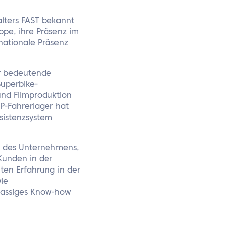
alters FAST bekannt
ppe, ihre Präsenz im
nationale Präsenz
ür bedeutende
Superbike-
und Filmproduktion
P-Fahrerlager hat
sistenzsystem
t des Unternehmens,
Kunden in der
ten Erfahrung in der
ie
klassiges Know-how