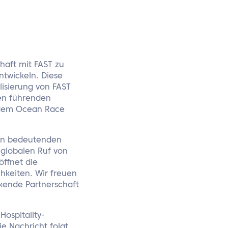
chaft mit FAST zu
twickeln. Diese
lisierung von FAST
ren führenden
 dem Ocean Race
nen bedeutenden
globalen Ruf von
öffnet die
hkeiten. Wir freuen
kende Partnerschaft
Hospitality-
e Nachricht folgt