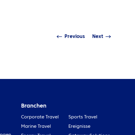
rriere im Travel
beginnt,
anagement aufzubauen
aufgeht
Previous
Next
Branchen
Corporate Travel
Sports Travel
Marine Travel
Ereignisse