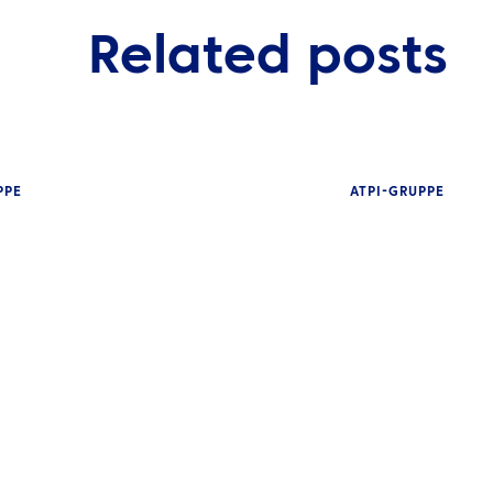
Related posts
PPE
ATPI-GRUPPE
NEUIGKEITEN
ng