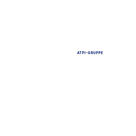
ATPI-GRUPPE
EINBLICKE
EIN
Der vollständige Leitfaden für
Travel-Management-
Wa
Technologie: Mobiler Zugriff,
be