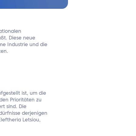
ationalen
üßt. Diese neue
me Industrie und die
ten.
gestellt ist, um die
en Prioritäten zu
t sind. Die
dürfnisse derjenigen
eftheria Letsiou,