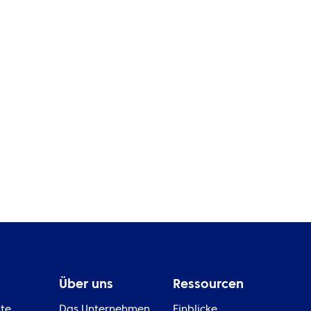
EIN
An Bord der Pioneering Spirit:
Ein genauerer Blick auf die
Wi
Welt hinter komplexen Crew-
di
Reisen
Se
Über uns
Ressourcen
ite
Das Unternehmen
Einblicke