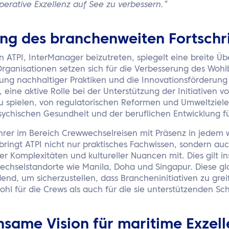
erative Exzellenz auf See zu verbessern.“
ng des branchenweiten Fortschri
n ATPI, InterManager beizutreten, spiegelt eine breite Ü
Organisationen setzen sich für die Verbesserung des Wohl
rung nachhaltiger Praktiken und die Innovationsförderung
bt, eine aktive Rolle bei der Unterstützung der Initiativen
u spielen, von regulatorischen Reformen und Umweltzielen
sychischen Gesundheit und der beruflichen Entwicklung fü
ührer im Bereich Crewwechselreisen mit Präsenz in jedem 
bringt ATPI nicht nur praktisches Fachwissen, sondern auc
er Komplexitäten und kultureller Nuancen mit. Dies gilt i
echselstandorte wie Manila, Doha und Singapur. Diese gl
idend, um sicherzustellen, dass Brancheninitiativen zu gre
hl für die Crews als auch für die sie unterstützenden Sc
same Vision für maritime Exzell