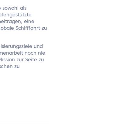
e sowohl als
datengestützte
beitragen, eine
obale Schifffahrt zu
isierungsziele und
mmenarbeit noch nie
ission zur Seite zu
schen zu