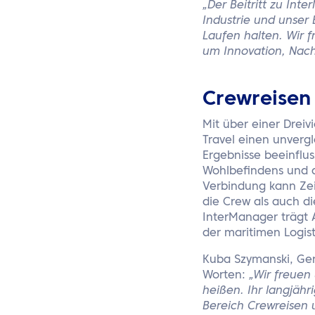
„Der Beitritt zu In
Industrie und unser
Laufen halten. Wir 
um Innovation, Nach
Crewreisen 
Mit über einer Dreiv
Travel einen unvergl
Ergebnisse beeinflus
Wohlbefindens und d
Verbindung kann Zei
die Crew als auch di
InterManager trägt A
der maritimen Logist
Kuba Szymanski, Gen
Worten:
„Wir freuen
heißen. Ihr langjäh
Bereich Crewreisen u