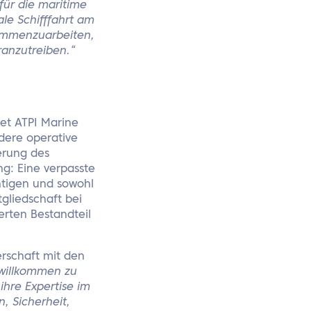
für die maritime
le Schifffahrt am
sammenzuarbeiten,
ranzutreiben.“
tet ATPI Marine
ndere operative
erung des
g: Eine verpasste
htigen und sowohl
gliedschaft bei
erten Bestandteil
rschaft mit den
 willkommen zu
ihre Expertise im
, Sicherheit,