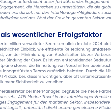
terManager unterstreicht unser fortwährendes Engagement 
 Engagement, die Menschen zu unterstützen, die die globa
freuen uns darauf, mit den InterManager-Mitgliedern zu
haltigkeit und das Wohl der Crew im gesamten Sektor vo
als wesentlicher Erfolgsfaktor
iertelmillion verwalteter Seereisen allein im Jahr 2024 bie
eichlichen Einblick, wie effiziente Reiseplanung umfasse
st, von der Minimierung von Ausfallzeiten bis zur Verbess
er Bindung der Crew. Es ist von entscheidender Bedeutun
tpläne stören, die Einhaltung von Vorschriften beeinträc
e landgestützten Teams zusätzlich belasten. Durch die Mit
TPI dazu bei, diesem wichtigen, aber oft unterrepräsenti
ik mehr Sichtbarkeit zu verleihen.
eralsekretär bei InterManager, begrüßte die neue Partne
 uns sehr, ATPI Marine Travel in der InterManager-Familie
riges Engagement für den maritimen Sektor, insbesondere 
nd Logistik, unterstützt direkt unsere gemeinsame Mission