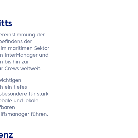
tts
bereinstimmung der
befindens der
 im maritimen Sektor
 von InterManager und
 bis hin zur
r Crews weltweit.
wichtigen
h ein tiefes
nsbesondere für stark
obale und lokale
ifbaren
hiffsmanager führen.
enz