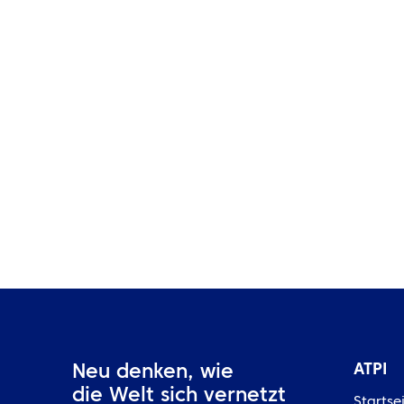
m
EINBLICKE
Nachhaltigkeit in komplexen
maritimen Abläufen meistern
ATPI
Neu denken, wie
die Welt sich vernetzt
Startse