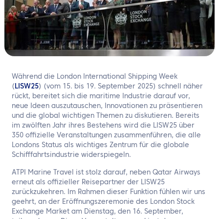
DE
Kontaktieren Sie uns
Während die London International Shipping Week
(
LISW25
) (vom 15. bis 19. September 2025) schnell näher
rückt, bereitet sich die maritime Industrie darauf vor,
neue Ideen auszutauschen, Innovationen zu präsentieren
und die global wichtigen Themen zu diskutieren. Bereits
im zwölften Jahr ihres Bestehens wird die LISW25 über
350 offizielle Veranstaltungen zusammenführen, die alle
Londons Status als wichtiges Zentrum für die globale
Schifffahrtsindustrie widerspiegeln.
ATPI Marine Travel ist stolz darauf, neben Qatar Airways
erneut als offizieller Reisepartner der LISW25
zurückzukehren. Im Rahmen dieser Funktion fühlen wir uns
geehrt, an der Eröffnungszeremonie des London Stock
Exchange Market am Dienstag, den 16. September,