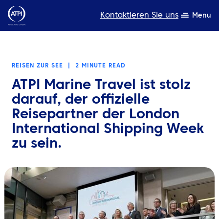
Kontaktieren Sie uns
Menu
Fachwissen
REISEN ZUR SEE
|
2 MINUTE READ
Produkte
ATPI Marine Travel ist stolz
Ressourcen
darauf, der offizielle
Reisepartner der London
Über uns
International Shipping Week
zu sein.
Nachhaltigkeit
TravelHub Login
Suche