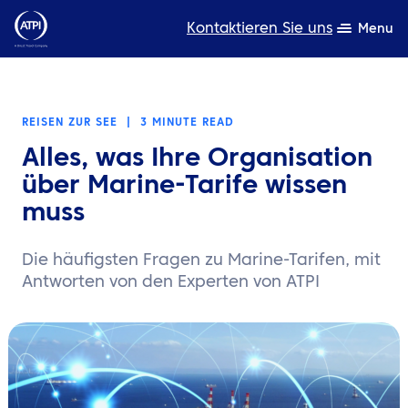
Kontaktieren Sie uns
Menu
Fachwissen
REISEN ZUR SEE
|
3 MINUTE READ
Produkte
Alles, was Ihre Organisation
Ressourcen
über Marine-Tarife wissen
muss
Über uns
Die häufigsten Fragen zu Marine-Tarifen, mit
Nachhaltigkeit
Antworten von den Experten von ATPI
TravelHub Login
Suche