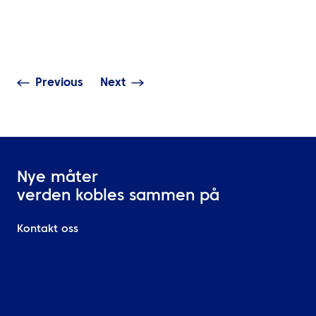
Smartere
Omgjør
forretningsreiser starter
bærekraftsambi
med bedre beslutninger
handling i Midt
Previous
Next
Nye måter
verden kobles sammen på
Kontakt oss