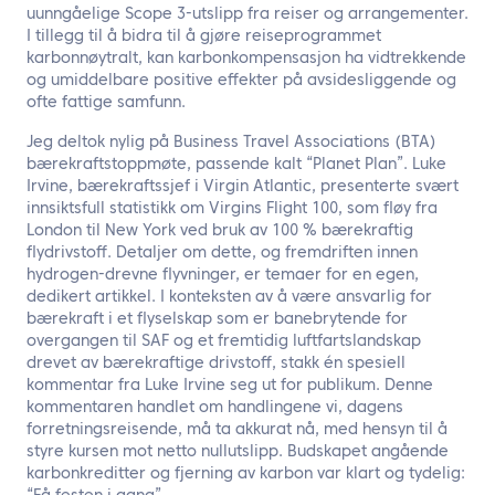
uunngåelige Scope 3-utslipp fra reiser og arrangementer.
I tillegg til å bidra til å gjøre reiseprogrammet
karbonnøytralt, kan karbonkompensasjon ha vidtrekkende
og umiddelbare positive effekter på avsidesliggende og
ofte fattige samfunn.
Jeg deltok nylig på Business Travel Associations (BTA)
bærekraftstoppmøte, passende kalt “Planet Plan”. Luke
Irvine, bærekraftssjef i Virgin Atlantic, presenterte svært
innsiktsfull statistikk om Virgins Flight 100, som fløy fra
London til New York ved bruk av 100 % bærekraftig
flydrivstoff. Detaljer om dette, og fremdriften innen
hydrogen-drevne flyvninger, er temaer for en egen,
dedikert artikkel. I konteksten av å være ansvarlig for
bærekraft i et flyselskap som er banebrytende for
overgangen til SAF og et fremtidig luftfartslandskap
drevet av bærekraftige drivstoff, stakk én spesiell
kommentar fra Luke Irvine seg ut for publikum. Denne
kommentaren handlet om handlingene vi, dagens
forretningsreisende, må ta akkurat nå, med hensyn til å
styre kursen mot netto nullutslipp. Budskapet angående
karbonkreditter og fjerning av karbon var klart og tydelig: