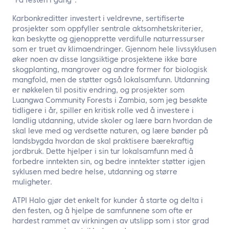
“Få festen i gang”.
Karbonkreditter investert i veldrevne, sertifiserte
prosjekter som oppfyller sentrale aktsomhetskriterier,
kan beskytte og gjenopprette verdifulle naturressurser
som er truet av klimaendringer. Gjennom hele livssyklusen
øker noen av disse langsiktige prosjektene ikke bare
skogplanting, mangrover og andre former for biologisk
mangfold, men de støtter også lokalsamfunn. Utdanning
er nøkkelen til positiv endring, og prosjekter som
Luangwa Community Forests i Zambia, som jeg besøkte
tidligere i år, spiller en kritisk rolle ved å investere i
landlig utdanning, utvide skoler og lære barn hvordan de
skal leve med og verdsette naturen, og lære bønder på
landsbygda hvordan de skal praktisere bærekraftig
jordbruk. Dette hjelper i sin tur lokalsamfunn med å
forbedre inntekten sin, og bedre inntekter støtter igjen
syklusen med bedre helse, utdanning og større
muligheter.
ATPI Halo gjør det enkelt for kunder å starte og delta i
den festen, og å hjelpe de samfunnene som ofte er
hardest rammet av virkningen av utslipp som i stor grad