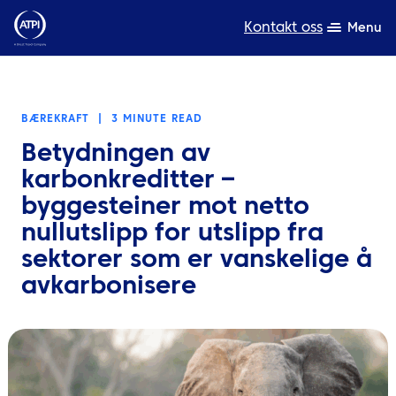
Kontakt oss
Menu
Ekspertise
BÆREKRAFT
|
3 MINUTE READ
Produkter
Betydningen av
Ressurser
karbonkreditter –
byggesteiner mot netto
Om oss
nullutslipp for utslipp fra
sektorer som er vanskelige å
Bærekraft
avkarbonisere
TravelHub Login
Søk