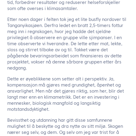
tid, forbedrer resultater og reduserer helseforskjeller
som ofte overses i klimasamtaler.
Etter noen dager i felten tok jeg et lite busfly nordover til
Tanganyikasjøen. Derfra ledet en bratt 2,5-timers fottur
meg inn i regnskogen, hvor jeg hadde det sjeldne
privilegiet å observere en gruppe ville sjimpanser. I en
time observerte vi hverandre. De lette etter mat, lekte,
sloss og stirret tilbake av og til. Takket være det
pågående bevaringsarbeidet som finansieres av dette
prosjektet, vokser nå denne sårbare gruppen etter års
nedgang.
Dette er øyeblikkene som setter alt i perspektiv. Ja,
kompensasjon må gjøres med grundighet, åpenhet og
ansvarlighet. Men når det gjøres riktig, som her, blir det
langt mer enn en klimametrikk. Det er en investering i
mennesker, biologisk mangfold og langsiktig
motstandsdyktighet.
Bevissthet og utdanning har gitt disse samfunnene
mulighet til å beskytte og dra nytte av sitt miljø. Skogen
nærer seg selv, og dem. Og selv om jeg var trist for å