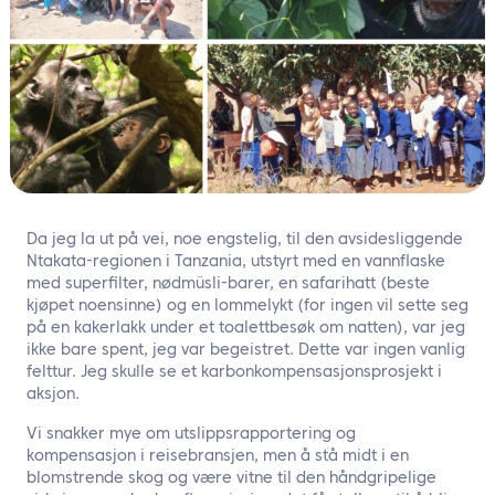
NO
Kontakt oss
Da jeg la ut på vei, noe engstelig, til den avsidesliggende
Ntakata-regionen i Tanzania, utstyrt med en vannflaske
med superfilter, nødmüsli-barer, en safarihatt (beste
kjøpet noensinne) og en lommelykt (for ingen vil sette seg
på en kakerlakk under et toalettbesøk om natten), var jeg
ikke bare spent, jeg var begeistret. Dette var ingen vanlig
felttur. Jeg skulle se et karbonkompensasjonsprosjekt i
aksjon.
Vi snakker mye om utslippsrapportering og
kompensasjon i reisebransjen, men å stå midt i en
blomstrende skog og være vitne til den håndgripelige