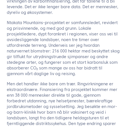
virkningen av karbonfinansiering, det får tallene til å bli
levende. Det er ikke lenger bare data. Det er mennesker,
dyreliv og økosystemer.
Ntakata Mountains-prosjektet er samfunnsledet, revidert
og prisvinnende, og med god grunn. Lokale
prosjektledere, dypt forankret i regionen, viser oss vei til
avsidesliggende landsbyer, noen tre timer over
utfordrende terreng. Underveis ser jeg hvordan
naturvernet blomstrer: 216 000 hektar med beskyttet skog
gir tilflukt for utrydningstruede sjimpanser og andre
stedegne arter, og fungerer som et stort karbonsluk som
absorberer CO₂ som mange av oss har bidratt til
gjennom vårt daglige liv og reising.
Men det handler ikke bare om trær. Ringvirkningene er
ekstraordinære. Finansiering fra prosjektet kommer mer
enn 38 000 mennesker direkte til gode, gjennom
forbedret utdanning, nye helsetjenester, bærekraftige
jordbruksmetoder og sysselsetting. Jeg besøkte en mor-
og-barn-klinikk hvor barn nå blir vaksinert og veid i
landsbyen, langt fra den tidligere heldagsturen til et
fjerntliggende distriktssykehus. Den type endring sparer