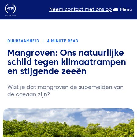
Neem contact met ons op
Menu
Deskundigheid
DUURZAAMHEID
|
4 MINUTE READ
Bronnen
Mangroven: Ons natuurlijke
Over ons
schild tegen klimaatrampen
en stijgende zeeën
Producten
Wist je dat mangroven de superhelden van
Duurzaamheid
de oceaan zijn?
TravelHub Login
Zoeken