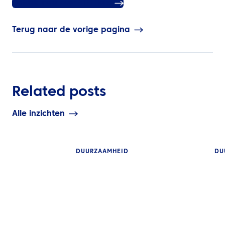
Ontdek meer over ATPI Halo
Terug naar de vorige pagina
Related posts
Alle inzichten
DUURZAAMHEID
DU
INZICHTEN
INZICHTEN