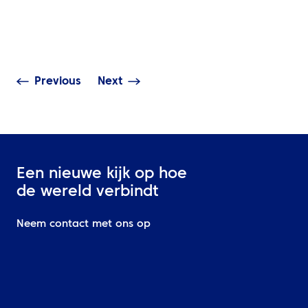
Slimmer zakelijk reizen
Duurzaamheids
begint bij betere
omzetten in act
beslissingen
Midden-Oosten
Previous
Next
Een nieuwe kijk op hoe
de wereld verbindt
Neem contact met ons op